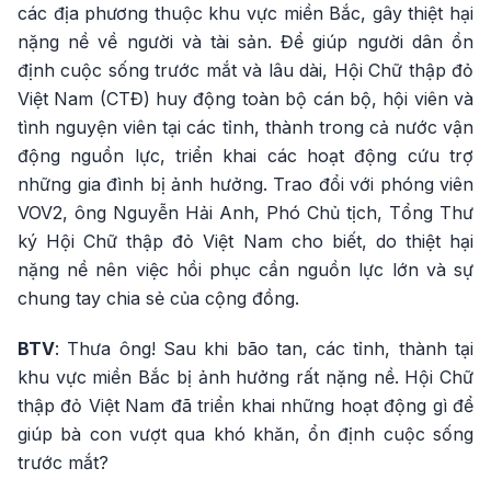
các địa phương thuộc khu vực miền Bắc, gây thiệt hại
nặng nề về người và tài sản. Để giúp người dân ổn
định cuộc sống trước mắt và lâu dài, Hội Chữ thập đỏ
Việt Nam (CTĐ) huy động toàn bộ cán bộ, hội viên và
tình nguyện viên tại các tỉnh, thành trong cả nước vận
động nguồn lực, triển khai các hoạt động cứu trợ
những gia đình bị ảnh hưởng. Trao đổi với phóng viên
VOV2, ông Nguyễn Hải Anh, Phó Chủ tịch, Tổng Thư
ký Hội Chữ thập đỏ Việt Nam cho biết, do thiệt hại
nặng nề nên việc hồi phục cần nguồn lực lớn và sự
chung tay chia sẻ của cộng đồng.
BTV
: Thưa ông! Sau khi bão tan, các tỉnh, thành tại
khu vực miền Bắc bị ảnh hưởng rất nặng nề. Hội Chữ
thập đỏ Việt Nam đã triển khai những hoạt động gì để
giúp bà con vượt qua khó khăn, ổn định cuộc sống
trước mắt?