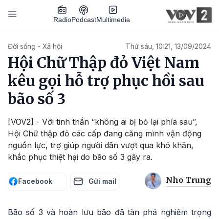
Nhảy đến nội dung
Podcast
Radio
Multimedia
Main navigation
Đời sống - Xã hội
Thứ sáu, 10:21, 13/09/2024
Hội Chữ Thập đỏ Việt Nam
kêu gọi hỗ trợ phục hồi sau
bão số 3
[VOV2] - Với tinh thần “không ai bị bỏ lại phía sau”,
Hội Chữ thập đỏ các cấp đang căng mình vận động
nguồn lực, trợ giúp người dân vượt qua khó khăn,
khắc phục thiệt hại do bão số 3 gây ra.
Nho Trung
Facebook
Gửi mail
Bão số 3 và hoàn lưu bão đã tàn phá nghiêm trọng