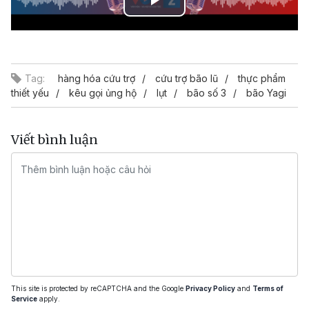
Play
Video
Tag:
hàng hóa cứu trợ
cứu trợ bão lũ
thực phẩm
thiết yếu
kêu gọi ủng hộ
lụt
bão số 3
bão Yagi
Viết bình luận
This site is protected by reCAPTCHA and the Google
Privacy Policy
and
Terms of
Service
apply.