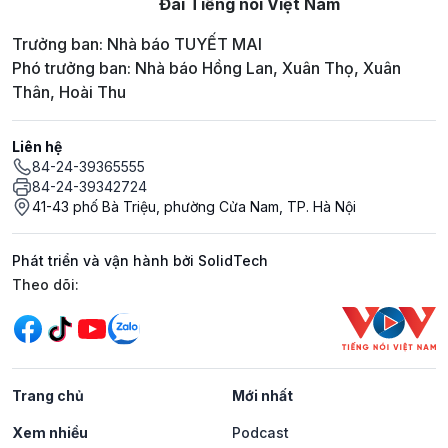
Đài Tiếng nói Việt Nam
Trưởng ban: Nhà báo TUYẾT MAI
Phó trưởng ban: Nhà báo Hồng Lan, Xuân Thọ, Xuân
Thân, Hoài Thu
Liên hệ
84-24-39365555
84-24-39342724
41-43 phố Bà Triệu, phường Cửa Nam, TP. Hà Nội
Phát triển và vận hành bởi SolidTech
Mạng xã hội
Theo dõi:
Trang chủ
Mới nhất
Xem nhiều
Podcast