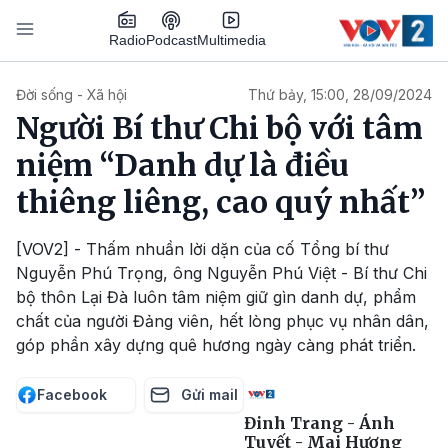
Nhảy đến nội dung
Podcast
Radio
Multimedia
Main navigation
Đời sống - Xã hội
Thứ bảy, 15:00, 28/09/2024
Người Bí thư Chi bộ với tâm
niệm “Danh dự là điều
thiêng liêng, cao quý nhất”
[VOV2] - Thấm nhuần lời dặn của cố Tổng bí thư
Nguyễn Phú Trọng, ông Nguyễn Phú Việt - Bí thư Chi
bộ thôn Lại Đà luôn tâm niệm giữ gìn danh dự, phẩm
chất của người Đảng viên, hết lòng phục vụ nhân dân,
góp phần xây dựng quê hương ngày càng phát triển.
Facebook
Gửi mail
Đinh Trang - Ánh
Tuyết - Mai Hương