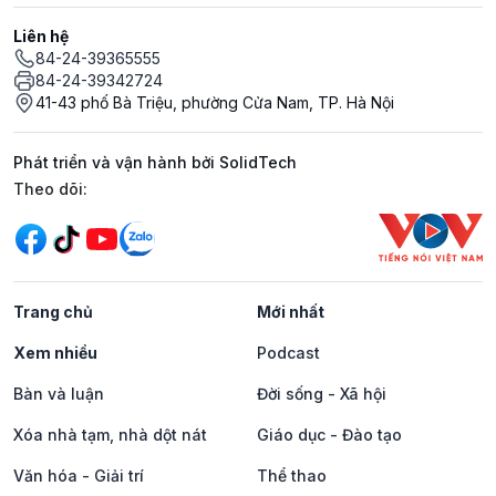
Liên hệ
84-24-39365555
84-24-39342724
41-43 phố Bà Triệu, phường Cửa Nam, TP. Hà Nội
Phát triển và vận hành bởi SolidTech
Mạng xã hội
Theo dõi:
Trang chủ
Mới nhất
Xem nhiều
Podcast
Bàn và luận
Đời sống - Xã hội
Xóa nhà tạm, nhà dột nát
Giáo dục - Đào tạo
Văn hóa - Giải trí
Thể thao