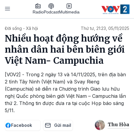
Nhảy đến nội dung
Podcast
Radio
Multimedia
Main navigation
Đời sống - Xã hội
Thứ tư, 21:23, 05/11/2025
Nhiều hoạt động hướng về
nhân dân hai bên biên giới
Việt Nam- Campuchia
[VOV2] - Trong 2 ngày 13 và 14/11/2025, trên địa bàn
2 tỉnh Tây Ninh (Việt Nam) và Svay Rieng
(Campuchia) sẽ diễn ra Chương trình Giao lưu hữu
nghị Quốc phòng biên giới Việt Nam – Campuchia lần
thứ 2. Thông tin được đưa ra tại cuộc Họp báo sáng
5/11.
Thu Hòa
Facebook
Gửi mail