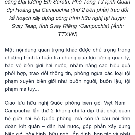
cùng Đại tướng Eth Sarath, Phó Tổng Tư lệnh Quân
đội Hoàng gia Campuchia (thứ 2 bên phải) trao đổi
kế hoạch xây dựng công trình hữu nghị tại huyện
Svay Teap, tỉnh Svay Riêng (Campuchia) (Ảnh:
TTXVN)
Một nội dung quan trọng khác được chú trọng trong
chương trình là tuần tra chung giữa lực lượng quản lý,
bảo vệ biên giới hai nước, nhằm nâng cao hiệu quả
phối hợp, trao đổi thông tin, phòng ngừa các loại tội
phạm xuyên biên giới như buôn người, buôn lậu, tội
phạm ma túy…
Giao lưu hữu nghị Quốc phòng biên giới Việt Nam –
Campuchia lần thứ 2 không chỉ là dịp thắt chặt quan
hệ giữa hai Bộ Quốc phòng, mà còn là cầu nối tình
đoàn kết quân – dân hai nước, góp phần xây dựng
biên giới hòa bình, hữu nghị, ổn định, hợp tác và phát