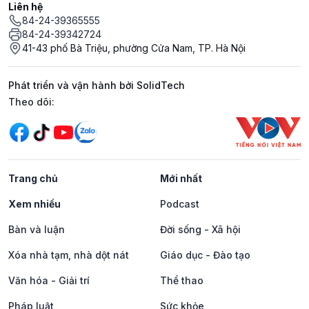
Liên hệ
84-24-39365555
84-24-39342724
41-43 phố Bà Triệu, phường Cửa Nam, TP. Hà Nội
Phát triển và vận hành bởi SolidTech
Mạng xã hội
Theo dõi:
Trang chủ
Mới nhất
Xem nhiều
Podcast
Bàn và luận
Đời sống - Xã hội
Xóa nhà tạm, nhà dột nát
Giáo dục - Đào tạo
Văn hóa - Giải trí
Thể thao
Pháp luật
Sức khỏe