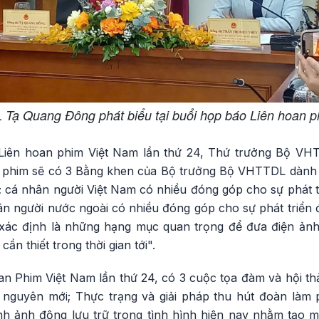
Tạ Quang Đông phát biểu tại buổi họp báo Liên hoan ph
 Liên hoan phim Việt Nam lần thứ 24, Thứ trưởng Bộ 
n phim sẽ có 3 Bằng khen của Bộ trưởng Bộ VHTTDL dành
; cá nhân người Việt Nam có nhiều đóng góp cho sự phát t
ân người nước ngoài có nhiều đóng góp cho sự phát triển 
xác định là những hạng mục quan trọng để đưa điện ảnh
ần thiết trong thời gian tới".
n Phim Việt Nam lần thứ 24, có 3 cuộc tọa đàm và hội thả
 nguyên mới; Thực trạng và giải pháp thu hút đoàn làm
hình ảnh động lưu trữ trong tình hình hiện nay nhằm tạo m