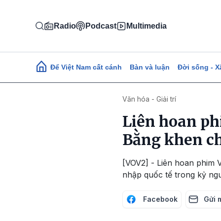
Nhảy đến nội dung
Radio
Podcast
Multimedia
Main navigation
Để Việt Nam cất cánh
Bàn và luận
Đời sống - X
Văn hóa - Giải trí
Liên hoan ph
Bằng khen c
[VOV2] - Liên hoan phim V
nhập quốc tế trong kỷ ngu
Facebook
Gửi 