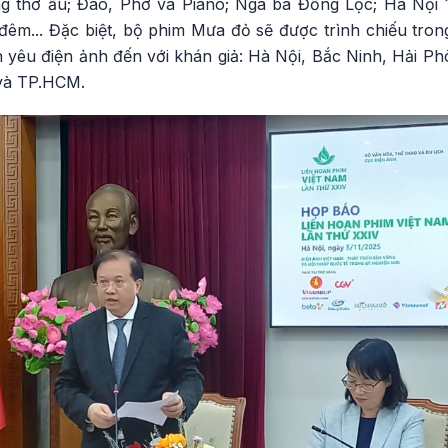
ăng thơ ấu; Đào, Phở và Piano; Ngã ba Đồng Lộc; Hà Nội
 đêm... Đặc biệt, bộ phim Mưa đỏ sẽ được trình chiếu tro
h yêu điện ảnh đến với khán giả: Hà Nội, Bắc Ninh, Hải P
và TP.HCM.