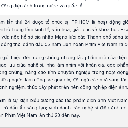
t động điện ảnh trong nước và quốc tế…
am lần thứ 24 được tổ chức tại TP.HCM là hoạt động giớ
 trò trung tâm kinh tế, văn hóa, giáo dục và khoa học - c
y vừa nộp hồ sơ gia nhập Mạng lưới các Thành phố sáng
; đồng thời đánh dấu 55 năm Liên hoan Phim Việt Nam ra đ
 giới thiệu đến công chúng những tác phẩm mới của điện
, giao lưu giữa nghệ sĩ, nhà làm phim với khán giả, góp phầ
công chúng; nâng cao tính chuyên nghiệp trong hoạt động 
hững người làm công tác quản lý, đội ngũ các nhà sáng tác
kinh nghiệm, thúc đẩy phát triển nền công nghiệp điện ảnh
him là sự kiện biểu dương các tác phẩm điện ảnh Việt N
, có dấu ấn sáng tạo; vinh danh các nghệ sĩ điện ảnh có 
oan Phim Việt Nam lần thứ 23 đến nay.