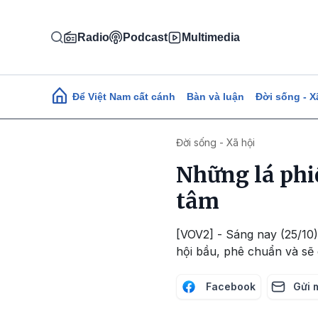
Nhảy đến nội dung
Radio
Podcast
Multimedia
Main navigation
Để Việt Nam cất cánh
Bàn và luận
Đời sống - X
Đời sống - Xã hội
Những lá phi
tâm
[VOV2] - Sáng nay (25/10)
hội bầu, phê chuẩn và sẽ 
Facebook
Gửi 