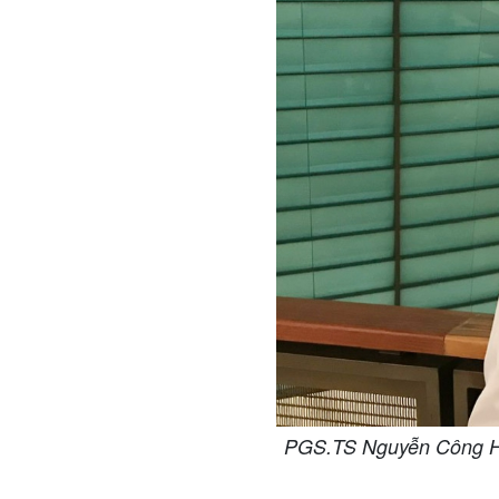
PGS.TS Nguyễn Công Ho