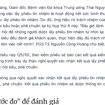
g, Giám đốc Bệnh viện Đa khoa Trung ương Thái Nguyên
g việc lấy phiếu tín nhiệm là hoạt động hết sức bình th
 lấy phiếu tín nhiệm. Do đó, ông hiểu rõ trách nhiệm của
 bầu hoặc phê chuẩn tại kỳ họp thứ 6 này. “Bây giờ lãnh 
ơ hội để những người được lấy phiếu tím nhiệm tự nhìn lại
i biểu đều đánh giá khách quan, thực hiện đầy đủ trách n
làm việc hết mình”, PGS.TS Nguyễn Công Hoàng cho biết.
hiều nay (25/10), Ban kiểm phiếu sẽ báo cáo kết quả kiể
g trình bày dự thảo nghị quyết xác nhận kết quả lấy phiế
c hội bầu, phê chuẩn.
hông qua nghị quyết xác nhận kết quả lấy phiếu tín nhiệ
 phê chuẩn. Kết quả phiếu tín nhiệm sẽ được thông tin
ớc đo” để đánh giá