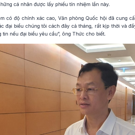
 những cá nhân được lấy phiếu tín nhiệm lần này.
iệm có độ chính xác cao, Văn phòng Quốc hội đã cung cấ
ác đại biểu chúng tôi cách đây cả tháng, rất kịp thời và 
tin nếu đại biểu yêu cầu”, ông Thức cho biết.