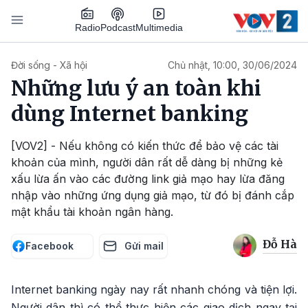
Nhảy đến nội dung
Podcast
Radio
Multimedia
Main navigation
Đời sống - Xã hội
Chủ nhật, 10:00, 30/06/2024
Những lưu ý an toàn khi
dùng Internet banking
[VOV2] - Nếu không có kiến thức để bảo vệ các tài
khoản của mình, người dân rất dễ dàng bị những kẻ
xấu lừa ấn vào các đường link giả mạo hay lừa đăng
nhập vào những ứng dụng giả mạo, từ đó bị đánh cắp
mật khẩu tài khoản ngân hàng.
Đỗ Hà
Facebook
Gửi mail
Internet banking ngày nay rất nhanh chóng và tiện lợi.
Người dân thì có thể thực hiện các giao dịch ngay tại