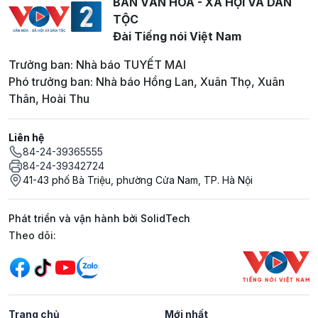
BAN VĂN HOÁ - XÃ HỘI VÀ DÂN
TỘC
Đài Tiếng nói Việt Nam
Trưởng ban: Nhà báo TUYẾT MAI
Phó trưởng ban: Nhà báo Hồng Lan, Xuân Thọ, Xuân
Thân, Hoài Thu
Liên hệ
84-24-39365555
84-24-39342724
41-43 phố Bà Triệu, phường Cửa Nam, TP. Hà Nội
Phát triển và vận hành bởi SolidTech
Mạng xã hội
Theo dõi:
Trang chủ
Mới nhất