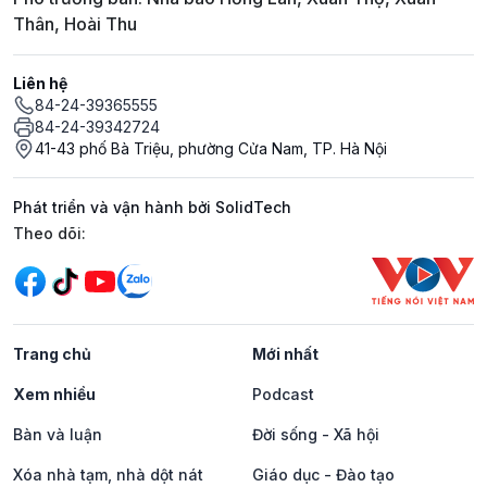
Thân, Hoài Thu
Liên hệ
84-24-39365555
84-24-39342724
41-43 phố Bà Triệu, phường Cửa Nam, TP. Hà Nội
Phát triển và vận hành bởi SolidTech
Mạng xã hội
Theo dõi:
Trang chủ
Mới nhất
Xem nhiều
Podcast
Bàn và luận
Đời sống - Xã hội
Xóa nhà tạm, nhà dột nát
Giáo dục - Đào tạo