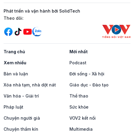
Phát triển và vận hành bởi SolidTech
Mạng xã hội
Theo dõi:
Trang chủ
Mới nhất
Xem nhiều
Podcast
Bàn và luận
Đời sống - Xã hội
Xóa nhà tạm, nhà dột nát
Giáo dục - Đào tạo
Văn hóa - Giải trí
Thể thao
Pháp luật
Sức khỏe
Chuyện người già
VOV2 kết nối
Chuyện thầm kín
Multimedia