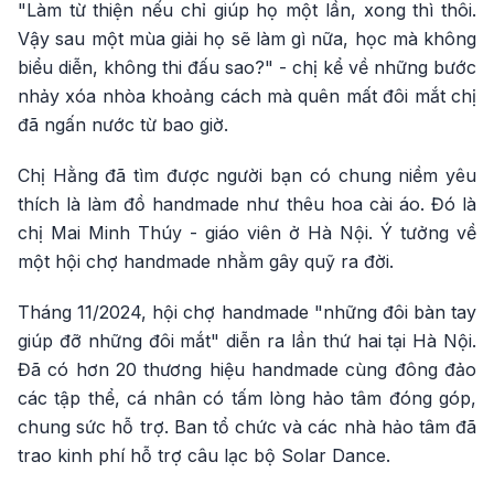
"Làm từ thiện nếu chỉ giúp họ một lần, xong thì thôi.
Vậy sau một mùa giải họ sẽ làm gì nữa, học mà không
biểu diễn, không thi đấu sao?" - chị kể về những bước
nhảy xóa nhòa khoảng cách mà quên mất đôi mắt chị
đã ngấn nước từ bao giờ.
Chị Hằng đã tìm được người bạn có chung niềm yêu
thích là làm đồ handmade như thêu hoa cài áo. Đó là
chị Mai Minh Thúy - giáo viên ở Hà Nội. Ý tưởng về
một hội chợ handmade nhằm gây quỹ ra đời.
Tháng 11/2024, hội chợ handmade "những đôi bàn tay
giúp đỡ những đôi mắt" diễn ra lần thứ hai tại Hà Nội.
Đã có hơn 20 thương hiệu handmade cùng đông đảo
các tập thể, cá nhân có tấm lòng hảo tâm đóng góp,
chung sức hỗ trợ. Ban tổ chức và các nhà hảo tâm đã
trao kinh phí hỗ trợ câu lạc bộ Solar Dance.