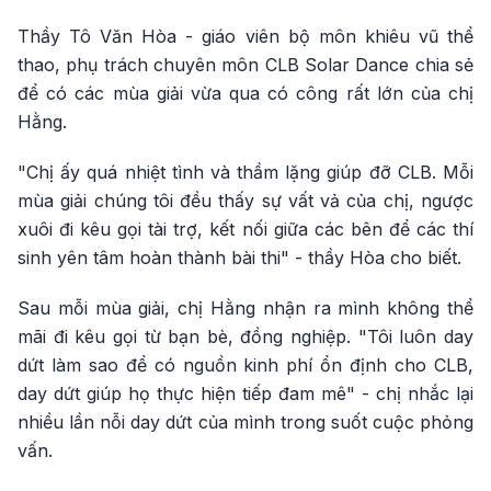
Thầy Tô Văn Hòa - giáo viên bộ môn khiêu vũ thể
thao, phụ trách chuyên môn CLB Solar Dance chia sẻ
để có các mùa giải vừa qua có công rất lớn của chị
Hằng.
"Chị ấy quá nhiệt tình và thầm lặng giúp đỡ CLB. Mỗi
mùa giải chúng tôi đều thấy sự vất vả của chị, ngược
xuôi đi kêu gọi tài trợ, kết nối giữa các bên để các thí
sinh yên tâm hoàn thành bài thi" - thầy Hòa cho biết.
Sau mỗi mùa giải, chị Hằng nhận ra mình không thể
mãi đi kêu gọi từ bạn bè, đồng nghiệp. "Tôi luôn day
dứt làm sao để có nguồn kinh phí ổn định cho CLB,
day dứt giúp họ thực hiện tiếp đam mê" - chị nhắc lại
nhiều lần nỗi day dứt của mình trong suốt cuộc phỏng
vấn.