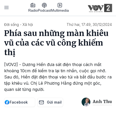
Nhảy đến nội dung
Podcast
Radio
Multimedia
Main navigation
Đời sống - Xã hội
Thứ hai, 17:49, 30/12/2024
Phía sau những màn khiêu
vũ của các vũ công khiếm
thị
[VOV2] - Dương Hiền đưa sát điện thoại cách mắt
khoảng 10cm để kiểm tra lại tin nhắn, cuộc gọi nhỡ.
Sau đó, Hiền đặt điện thoại vào túi và bắt đầu bước ra
tập khiêu vũ. Chị Lê Phương Hằng đứng một góc,
quan sát từng người.
Anh Thu
Facebook
Gửi mail