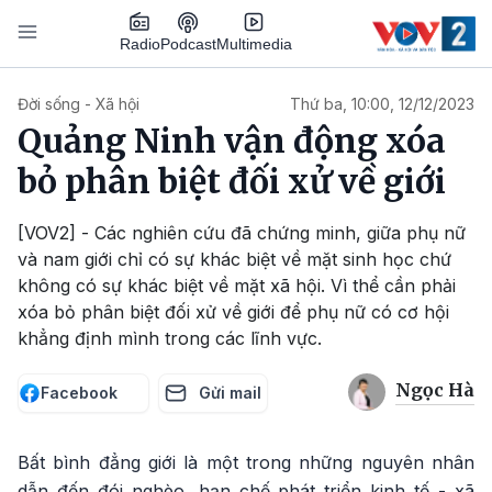
Nhảy đến nội dung
Podcast
Radio
Multimedia
Main navigation
Đời sống - Xã hội
Thứ ba, 10:00, 12/12/2023
Quảng Ninh vận động xóa
bỏ phân biệt đối xử về giới
[VOV2] - Các nghiên cứu đã chứng minh, giữa phụ nữ
và nam giới chỉ có sự khác biệt về mặt sinh học chứ
không có sự khác biệt về mặt xã hội. Vì thể cần phải
xóa bỏ phân biệt đối xử về giới để phụ nữ có cơ hội
khẳng định mình trong các lĩnh vực.
Ngọc Hà
Facebook
Gửi mail
Bất bình đẳng giới là một trong những nguyên nhân
dẫn đến đói nghèo, hạn chế phát triển kinh tế - xã