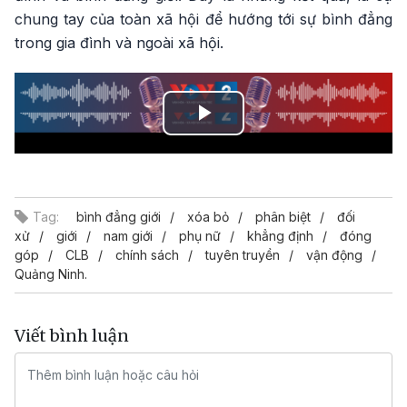
chung tay của toàn xã hội để hướng tới sự bình đẳng
trong gia đình và ngoài xã hội.
Play
Video
Tag:
bình đẳng giới
xóa bỏ
phân biệt
đối
xử
giới
nam giới
phụ nữ
khẳng định
đóng
góp
CLB
chính sách
tuyên truyền
vận động
Quảng Ninh.
Viết bình luận