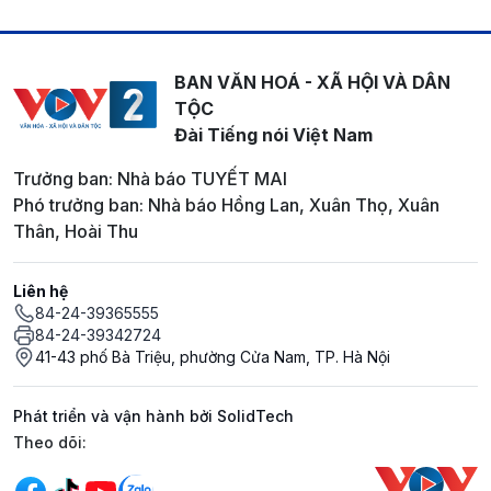
BAN VĂN HOÁ - XÃ HỘI VÀ DÂN
TỘC
Đài Tiếng nói Việt Nam
Trưởng ban: Nhà báo TUYẾT MAI
Phó trưởng ban: Nhà báo Hồng Lan, Xuân Thọ, Xuân
Thân, Hoài Thu
Liên hệ
84-24-39365555
84-24-39342724
41-43 phố Bà Triệu, phường Cửa Nam, TP. Hà Nội
Phát triển và vận hành bởi SolidTech
Mạng xã hội
Theo dõi: