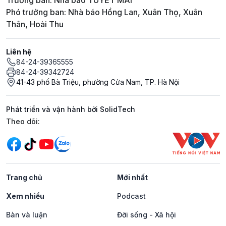
Phó trưởng ban: Nhà báo Hồng Lan, Xuân Thọ, Xuân
Thân, Hoài Thu
Liên hệ
84-24-39365555
84-24-39342724
41-43 phố Bà Triệu, phường Cửa Nam, TP. Hà Nội
Phát triển và vận hành bởi SolidTech
Mạng xã hội
Theo dõi:
Trang chủ
Mới nhất
Xem nhiều
Podcast
Bàn và luận
Đời sống - Xã hội