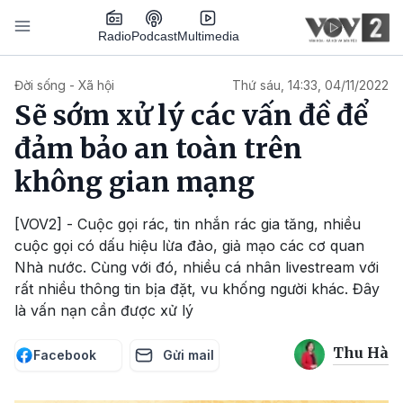
Nhảy đến nội dung
Podcast
Radio
Multimedia
Main navigation
Đời sống - Xã hội
Thứ sáu, 14:33, 04/11/2022
Sẽ sớm xử lý các vấn đề để
đảm bảo an toàn trên
không gian mạng
[VOV2] - Cuộc gọi rác, tin nhắn rác gia tăng, nhiều
cuộc gọi có dấu hiệu lừa đảo, giả mạo các cơ quan
Nhà nước. Cùng với đó, nhiều cá nhân livestream với
rất nhiều thông tin bịa đặt, vu khống người khác. Đây
là vấn nạn cần được xử lý
Thu Hà
Facebook
Gửi mail