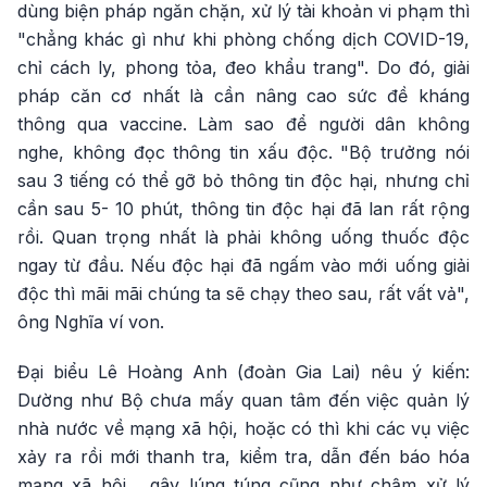
dùng biện pháp ngăn chặn, xử lý tài khoản vi phạm thì
"chẳng khác gì như khi phòng chống dịch COVID-19,
chỉ cách ly, phong tỏa, đeo khẩu trang". Do đó, giải
pháp căn cơ nhất là cần nâng cao sức đề kháng
thông qua vaccine. Làm sao để người dân không
nghe, không đọc thông tin xấu độc. "Bộ trưởng nói
sau 3 tiếng có thể gỡ bỏ thông tin độc hại, nhưng chỉ
cần sau 5- 10 phút, thông tin độc hại đã lan rất rộng
rồi. Quan trọng nhất là phải không uống thuốc độc
ngay từ đầu. Nếu độc hại đã ngấm vào mới uống giải
độc thì mãi mãi chúng ta sẽ chạy theo sau, rất vất vả",
ông Nghĩa ví von.
Đại biểu Lê Hoàng Anh (đoàn Gia Lai) nêu ý kiến:
Dường như Bộ chưa mấy quan tâm đến việc quản lý
nhà nước về mạng xã hội, hoặc có thì khi các vụ việc
xảy ra rồi mới thanh tra, kiểm tra, dẫn đến báo hóa
mạng xã hội… gây lúng túng cũng như chậm xử lý