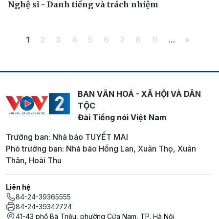
Nghệ sĩ - Danh tiếng và trách nhiệm
Pagination
Trang hiện thời
Trang
Trang
Trang
Trang
Trang
Trang
Trang
Trang
1
2
3
4
5
6
7
8
9
…
BAN VĂN HOÁ - XÃ HỘI VÀ DÂN
TỘC
Đài Tiếng nói Việt Nam
Trưởng ban: Nhà báo TUYẾT MAI
Phó trưởng ban: Nhà báo Hồng Lan, Xuân Thọ, Xuân
Thân, Hoài Thu
Liên hệ
84-24-39365555
84-24-39342724
41-43 phố Bà Triệu, phường Cửa Nam, TP. Hà Nội