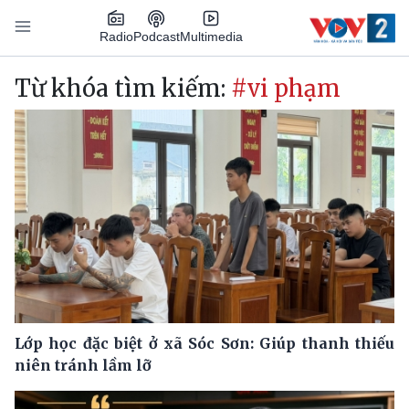
Nhảy đến nội dung
Podcast
Radio
Multimedia
Main navigation
Từ khóa tìm kiếm:
#vi phạm
Lớp học đặc biệt ở xã Sóc Sơn: Giúp thanh thiếu
niên tránh lầm lỡ