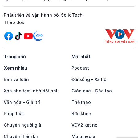
Phát triển và vận hành bởi SolidTech
Mạng xã hội
Theo dõi:
Trang chủ
Mới nhất
Xem nhiều
Podcast
Bàn và luận
Đời sống - Xã hội
Xóa nhà tạm, nhà dột nát
Giáo dục - Đào tạo
Văn hóa - Giải trí
Thể thao
Pháp luật
Sức khỏe
Chuyện người già
VOV2 kết nối
Chuyện thầm kín
Multimedia