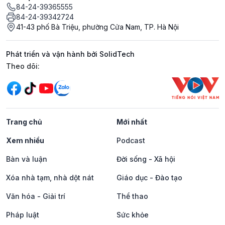
84-24-39365555
84-24-39342724
41-43 phố Bà Triệu, phường Cửa Nam, TP. Hà Nội
Phát triển và vận hành bởi SolidTech
Mạng xã hội
Theo dõi:
Trang chủ
Mới nhất
Xem nhiều
Podcast
Bàn và luận
Đời sống - Xã hội
Xóa nhà tạm, nhà dột nát
Giáo dục - Đào tạo
Văn hóa - Giải trí
Thể thao
Pháp luật
Sức khỏe