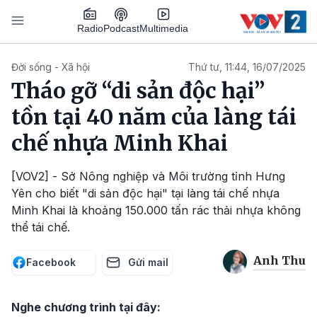
Nhảy đến nội dung
Podcast
Radio
Multimedia
Main navigation
Đời sống - Xã hội
Thứ tư, 11:44, 16/07/2025
Tháo gỡ “di sản độc hại”
tồn tại 40 năm của làng tái
chế nhựa Minh Khai
[VOV2] - Sở Nông nghiệp và Môi trường tỉnh Hưng
Yên cho biết "di sản độc hại" tại làng tái chế nhựa
Minh Khai là khoảng 150.000 tấn rác thải nhựa không
thể tái chế.
Anh Thu
Facebook
Gửi mail
Nghe chương trình tại đây: