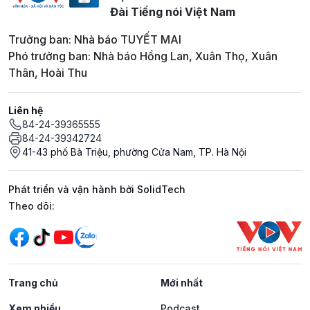
Đài Tiếng nói Việt Nam
Trưởng ban: Nhà báo TUYẾT MAI
Phó trưởng ban: Nhà báo Hồng Lan, Xuân Thọ, Xuân
Thân, Hoài Thu
Liên hệ
84-24-39365555
84-24-39342724
41-43 phố Bà Triệu, phường Cửa Nam, TP. Hà Nội
Phát triển và vận hành bởi SolidTech
Mạng xã hội
Theo dõi:
Trang chủ
Mới nhất
Xem nhiều
Podcast