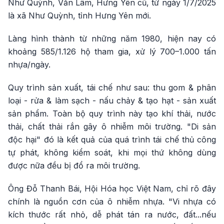
Như Quỳnh, Văn Lâm, Hưng Yên cũ, từ ngày 1/7/2025
là xã Như Quỳnh, tỉnh Hưng Yên mới.
Làng hình thành từ những năm 1980, hiện nay có
khoảng 585/1.126 hộ tham gia, xử lý 700–1.000 tấn
nhựa/ngày.
Quy trình sản xuất, tái chế như sau: thu gom & phân
loại - rửa & làm sạch - nấu chảy & tạo hạt - sản xuất
sản phẩm. Toàn bộ quy trình này tạo khí thải, nước
thải, chất thải rắn gây ô nhiễm môi trường. "Di sản
độc hại" đó là kết quả của quá trình tái chế thủ công
tự phát, không kiểm soát, khi mọi thứ không dùng
được nữa đều bị đổ ra môi trường.
Ông Đỗ Thanh Bái, Hội Hóa học Việt Nam, chỉ rõ đây
chính là nguồn cơn của ô nhiễm nhựa. "Vi nhựa có
kích thước rất nhỏ, dễ phát tán ra nước, đất...nếu