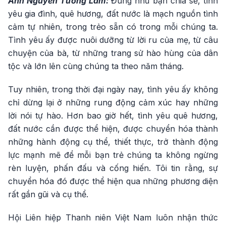
Anh Nguyễn Tường Lâm:
Đúng như bạn chia sẻ, tình
yêu gia đình, quê hương, đất nước là mạch nguồn tình
cảm tự nhiên, trong trẻo sẵn có trong mỗi chúng ta.
Tình yêu ấy được nuôi dưỡng từ lời ru của mẹ, từ câu
chuyện của bà, từ những trang sử hào hùng của dân
tộc và lớn lên cùng chúng ta theo năm tháng.
Tuy nhiên, trong thời đại ngày nay, tình yêu ấy không
chỉ dừng lại ở những rung động cảm xúc hay những
lời nói tự hào. Hơn bao giờ hết, tình yêu quê hương,
đất nước cần được thể hiện, được chuyển hóa thành
những hành động cụ thể, thiết thực, trở thành động
lực mạnh mẽ để mỗi bạn trẻ chúng ta không ngừng
rèn luyện, phấn đấu và cống hiến. Tôi tin rằng, sự
chuyển hóa đó được thể hiện qua những phương diện
rất gần gũi và cụ thể.
Hội Liên hiệp Thanh niên Việt Nam luôn nhận thức