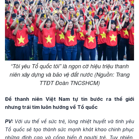
“Tôi yêu Tổ quốc tôi” là ngọn cờ hiệu triệu thanh
niên xây dựng và bảo vệ đất nước (Nguồn: Trang
TTĐT Đoàn TNCSHCM)
Để thanh niên Việt Nam tự tin bước ra thế giới
nhưng trái tim luôn hướng về Tổ quốc
PV:
Với ưu thế về sức trẻ, lòng nhiệt huyết và tình yêu
Tổ quốc sẽ tạo thành sức mạnh khát khao chinh phục
những đỉnh cao và cống hiến ở người trẻ. Tuy nhiên,