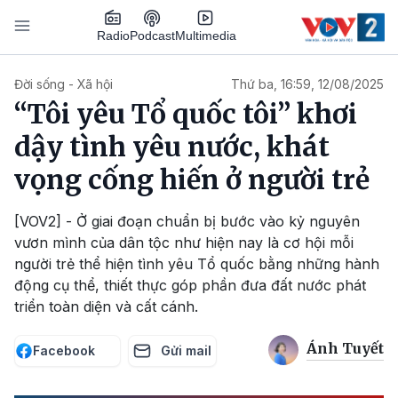
Nhảy đến nội dung
Podcast
Radio
Multimedia
Main navigation
Đời sống - Xã hội
Thứ ba, 16:59, 12/08/2025
“Tôi yêu Tổ quốc tôi” khơi
dậy tình yêu nước, khát
vọng cống hiến ở người trẻ
[VOV2] - Ở giai đoạn chuẩn bị bước vào kỷ nguyên
vươn mình của dân tộc như hiện nay là cơ hội mỗi
người trẻ thể hiện tình yêu Tổ quốc bằng những hành
động cụ thể, thiết thực góp phần đưa đất nước phát
triển toàn diện và cất cánh.
Ánh Tuyết
Facebook
Gửi mail