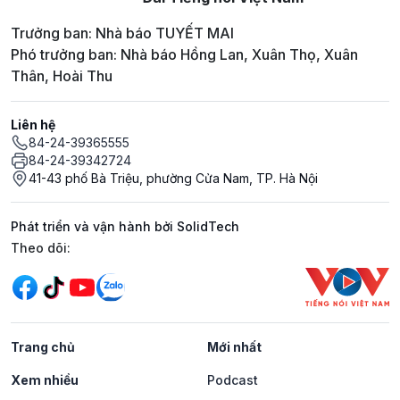
Trưởng ban: Nhà báo TUYẾT MAI
Phó trưởng ban: Nhà báo Hồng Lan, Xuân Thọ, Xuân
Thân, Hoài Thu
Liên hệ
84-24-39365555
84-24-39342724
41-43 phố Bà Triệu, phường Cửa Nam, TP. Hà Nội
Phát triển và vận hành bởi SolidTech
Mạng xã hội
Theo dõi:
Trang chủ
Mới nhất
Xem nhiều
Podcast