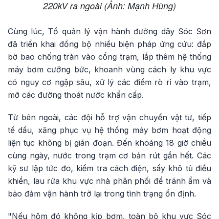
220kV ra ngoài (Ảnh: Mạnh Hùng)
Cùng lúc, Tổ quản lý vận hành đường dây Sóc Sơn
đã triển khai đồng bộ nhiều biện pháp ứng cứu: đắp
bờ bao chống tràn vào cổng trạm, lắp thêm hệ thống
máy bơm cưỡng bức, khoanh vùng cách ly khu vực
có nguy cơ ngập sâu, xử lý các điểm rò rỉ vào trạm,
mở các đường thoát nước khẩn cấp.
Từ bên ngoài, các đội hỗ trợ vận chuyển vật tư, tiếp
tế dầu, xăng phục vụ hệ thống máy bơm hoạt động
liện tục không bị gián đoạn. Đến khoảng 18 giờ chiều
cùng ngày, nước trong trạm cơ bản rút gần hết. Các
kỹ sư lập tức đo, kiểm tra cách điện, sấy khô tủ điều
khiển, lau rửa khu vực nhà phân phối để tránh ẩm và
bảo đảm vận hành trở lại trong tình trạng ổn định.
"Nếu hôm đó không kịp bơm, toàn bộ khu vực Sóc