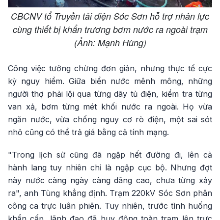
CBCNV tổ Truyền tải điện Sóc Sơn hỗ trợ nhân lực
cùng thiết bị khẩn trương bơm nước ra ngoài trạm
(Ảnh: Mạnh Hùng)
Công việc tưởng chừng đơn giản, nhưng thực tế cực
kỳ nguy hiểm. Giữa biển nước mênh mông, những
người thợ phải lội qua từng dãy tủ điện, kiểm tra từng
van xả, bơm từng mét khối nước ra ngoài. Họ vừa
ngăn nước, vừa chống nguy cơ rò điện, một sai sót
nhỏ cũng có thể trả giá bằng cả tính mạng.
"Trong lịch sử cũng đã ngập hết đường đi, lên cả
hành lang tuy nhiên chỉ là ngập cục bộ. Nhưng đợt
này nước càng ngày càng dâng cao, chưa từng xảy
ra", anh Tùng khẳng định. Trạm 220kV Sóc Sơn phân
công ca trực luân phiên. Tuy nhiên, trước tình huống
khẩn cấp, lãnh đạo đã huy động toàn trạm lên trực