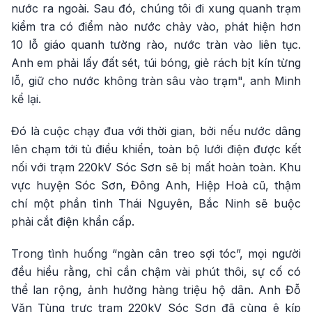
nước ra ngoài. Sau đó, chúng tôi đi xung quanh trạm
kiểm tra có điểm nào nước chảy vào, phát hiện hơn
10 lỗ giáo quanh tường rào, nước tràn vào liên tục.
Anh em phải lấy đất sét, túi bóng, giẻ rách bịt kín từng
lỗ, giữ cho nước không tràn sâu vào trạm", anh Minh
kể lại.
Đó là cuộc chạy đua với thời gian, bởi nếu nước dâng
lên chạm tới tủ điều khiển, toàn bộ lưới điện được kết
nối với trạm 220kV Sóc Sơn sẽ bị mất hoàn toàn. Khu
vực huyện Sóc Sơn, Đông Anh, Hiệp Hoà cũ, thậm
chí một phần tỉnh Thái Nguyên, Bắc Ninh sẽ buộc
phải cắt điện khẩn cấp.
Trong tình huống “ngàn cân treo sợi tóc”, mọi người
đều hiểu rằng, chỉ cần chậm vài phút thôi, sự cố có
thể lan rộng, ảnh hưởng hàng triệu hộ dân. Anh Đỗ
Văn Tùng trực trạm 220kV Sóc Sơn đã cùng ê kíp