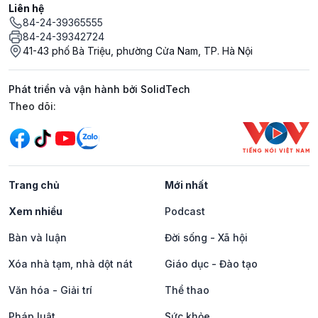
Liên hệ
84-24-39365555
84-24-39342724
41-43 phố Bà Triệu, phường Cửa Nam, TP. Hà Nội
Phát triển và vận hành bởi SolidTech
Mạng xã hội
Theo dõi:
Trang chủ
Mới nhất
Xem nhiều
Podcast
Bàn và luận
Đời sống - Xã hội
Xóa nhà tạm, nhà dột nát
Giáo dục - Đào tạo
Văn hóa - Giải trí
Thể thao
Pháp luật
Sức khỏe