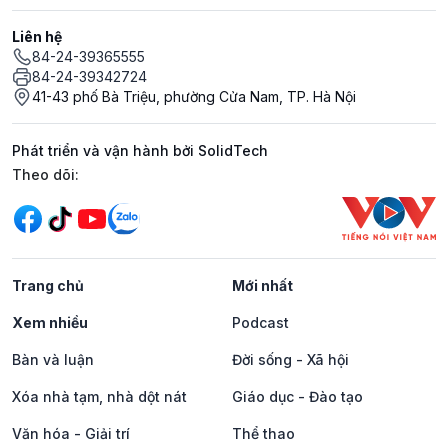
Liên hệ
84-24-39365555
84-24-39342724
41-43 phố Bà Triệu, phường Cửa Nam, TP. Hà Nội
Phát triển và vận hành bởi SolidTech
Mạng xã hội
Theo dõi:
Trang chủ
Mới nhất
Xem nhiều
Podcast
Bàn và luận
Đời sống - Xã hội
Xóa nhà tạm, nhà dột nát
Giáo dục - Đào tạo
Văn hóa - Giải trí
Thể thao