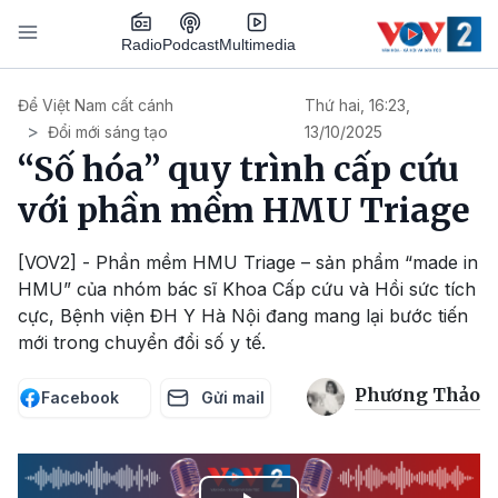
Nhảy đến nội dung
Podcast
Radio
Multimedia
Main navigation
Để Việt Nam cất cánh
Thứ hai, 16:23,
Đổi mới sáng tạo
13/10/2025
“Số hóa” quy trình cấp cứu
với phần mềm HMU Triage
[VOV2] - Phần mềm HMU Triage – sản phẩm “made in
HMU” của nhóm bác sĩ Khoa Cấp cứu và Hồi sức tích
cực, Bệnh viện ĐH Y Hà Nội đang mang lại bước tiến
mới trong chuyển đổi số y tế.
Phương Thảo
Facebook
Gửi mail