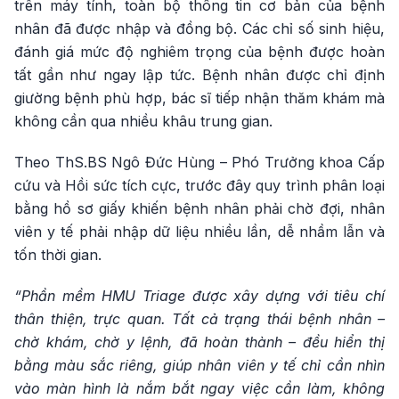
trên máy tính, toàn bộ thông tin cơ bản của bệnh
nhân đã được nhập và đồng bộ. Các chỉ số sinh hiệu,
đánh giá mức độ nghiêm trọng của bệnh được hoàn
tất gần như ngay lập tức. Bệnh nhân được chỉ định
giường bệnh phù hợp, bác sĩ tiếp nhận thăm khám mà
không cần qua nhiều khâu trung gian.
Theo ThS.BS Ngô Đức Hùng – Phó Trưởng khoa Cấp
cứu và Hồi sức tích cực, trước đây quy trình phân loại
bằng hồ sơ giấy khiến bệnh nhân phải chờ đợi, nhân
viên y tế phải nhập dữ liệu nhiều lần, dễ nhầm lẫn và
tốn thời gian.
“Phần mềm HMU Triage được xây dựng với tiêu chí
thân thiện, trực quan. Tất cả trạng thái bệnh nhân –
chờ khám, chờ y lệnh, đã hoàn thành – đều hiển thị
bằng màu sắc riêng, giúp nhân viên y tế chỉ cần nhìn
vào màn hình là nắm bắt ngay việc cần làm, không