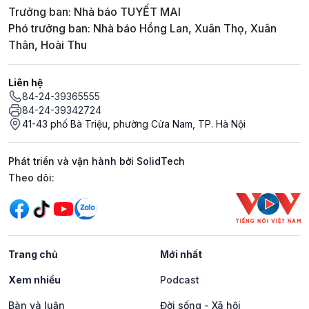
Trưởng ban: Nhà báo TUYẾT MAI
Phó trưởng ban: Nhà báo Hồng Lan, Xuân Thọ, Xuân
Thân, Hoài Thu
Liên hệ
84-24-39365555
84-24-39342724
41-43 phố Bà Triệu, phường Cửa Nam, TP. Hà Nội
Phát triển và vận hành bởi SolidTech
Mạng xã hội
Theo dõi:
Trang chủ
Mới nhất
Xem nhiều
Podcast
Bàn và luận
Đời sống - Xã hội