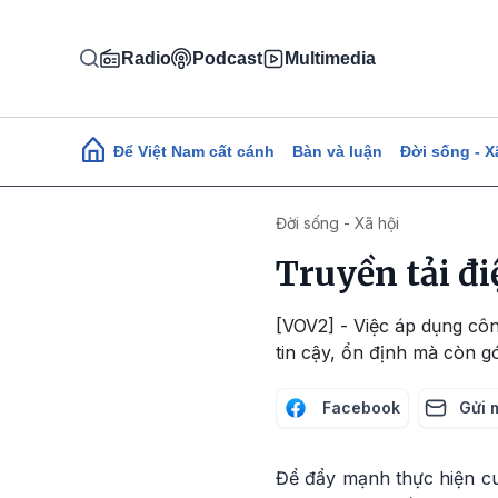
Nhảy đến nội dung
Radio
Podcast
Multimedia
Main navigation
Để Việt Nam cất cánh
Bàn và luận
Đời sống - X
Đời sống - Xã hội
Truyền tải đi
[VOV2] - Việc áp dụng côn
tin cậy, ổn định mà còn 
Facebook
Gửi 
Để đẩy mạnh thực hiện cu