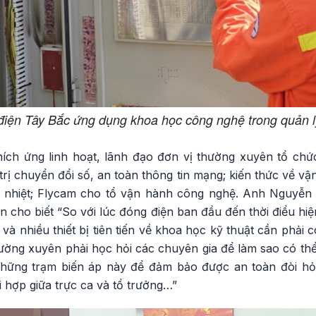
 điện Tây Bắc ứng dụng khoa học công nghệ trong quản 
hích ứng linh hoạt, lãnh đạo đơn vị thường xuyên tổ chứ
trị chuyển đổi số, an toàn thông tin mạng; kiến thức về vậ
t nhiệt; Flycam cho tổ vận hành công nghệ. Anh Nguyễn
n cho biết “So với lúc đóng điện ban đầu đến thời điểu hiện
 và nhiều thiết bị tiên tiến về khoa học kỹ thuật cần phải 
hường xuyên phải học hỏi các chuyên gia để làm sao có thể
Những trạm biến áp này để đảm bảo được an toàn đòi hỏ
 hợp giữa trực ca và tổ trưởng…”