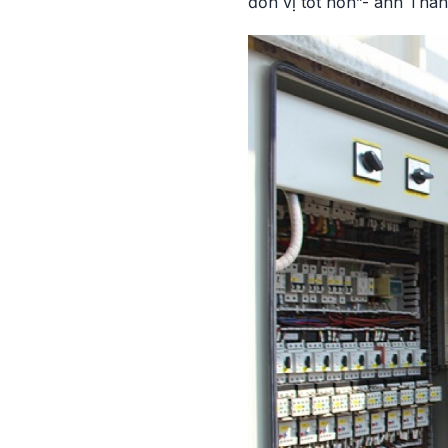
đơn vị tốt hơn”- anh Than