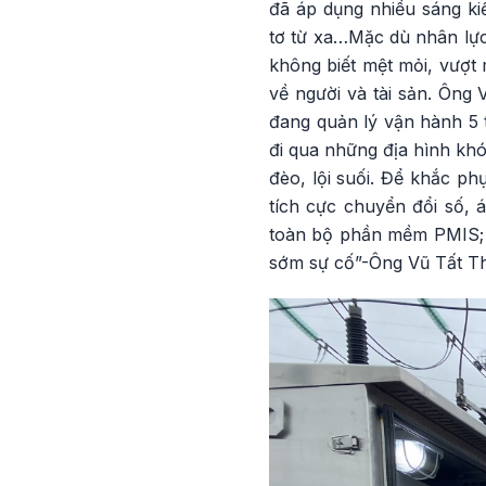
đã áp dụng nhiều sáng kiế
tơ từ xa…Mặc dù nhân lực 
không biết mệt mỏi, vượt 
về người và tài sản. Ông 
đang quản lý vận hành 5 t
đi qua những địa hình khó 
đèo, lội suối. Để khắc p
tích cực chuyển đổi số, 
toàn bộ phần mềm PMIS; sử
sớm sự cố”-Ông Vũ Tất Th