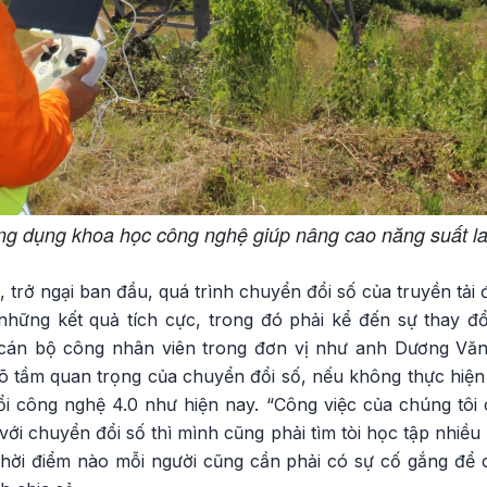
ng dụng khoa học công nghệ giúp nâng cao năng suất l
trở ngại ban đầu, quá trình chuyển đổi số của truyền tải
hững kết quả tích cực, trong đó phải kể đến sự thay đ
 cán bộ công nhân viên trong đơn vị như anh Dương Văn
 tầm quan trọng của chuyển đổi số, nếu không thực hiện s
ổi công nghệ 4.0 như hiện nay. “Công việc của chúng tôi 
với chuyển đổi số thì mình cũng phải tìm tòi học tập nhi
thời điểm nào mỗi người cũng cần phải có sự cố gắng để 