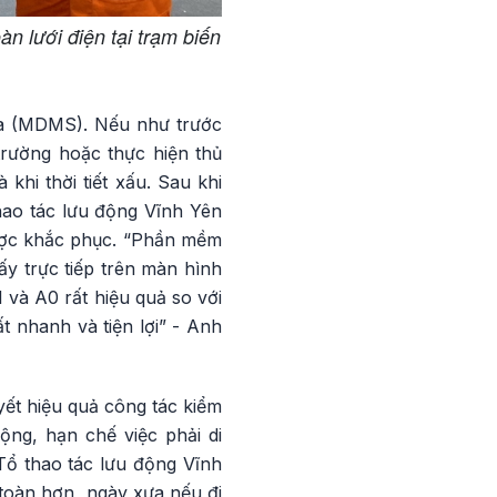
n lưới điện tại trạm biến
xa (MDMS). Nếu như trước
 trường hoặc thực hiện thủ
khi thời tiết xấu. Sau khi
ao tác lưu động Vĩnh Yên
được khắc phục. “Phần mềm
y trực tiếp trên màn hình
1 và A0 rất hiệu quả so với
t nhanh và tiện lợi” - Anh
yết hiệu quả công tác kiểm
ộng, hạn chế việc phải di
Tổ thao tác lưu động Vĩnh
toàn hơn, ngày xưa nếu đi