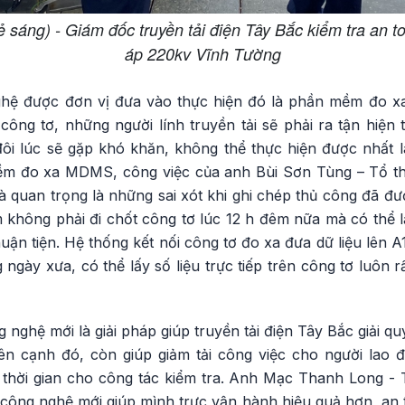
sáng) - Giám đốc truyền tải điện Tây Bắc kiểm tra an toà
áp 220kv Vĩnh Tường
hệ được đơn vị đưa vào thực hiện đó là phần mềm đo 
 công tơ, những người lính truyền tải sẽ phải ra tận hiện
ôi lúc sẽ gặp khó khăn, không thể thực hiện được nhất là 
m đo xa MDMS, công việc của anh Bùi Sơn Tùng – Tổ th
và quan trọng là những sai xót khi ghi chép thủ công đã 
hông phải đi chốt công tơ lúc 12 h đêm nữa mà có thể lấ
uận tiện. Hệ thống kết nối công tơ đo xa đưa dữ liệu lên A
ngày xưa, có thể lấy số liệu trực tiếp trên công tơ luôn rấ
 nghệ mới là giải pháp giúp truyền tải điện Tây Bắc giải qu
Bên cạnh đó, còn giúp giảm tải công việc cho người lao đ
m thời gian cho công tác kiểm tra. Anh Mạc Thanh Long - 
 công nghệ mới giúp mình trực vận hành hiệu quả hơn, an 