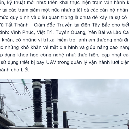
n, kỹ thuật mới như: triển khai thực hiện trạm vận hành 
tại các trạm giảm một nửa nhưng tất cả các cán bộ nhân v
mức quy định và điều quan trọng là chưa để xảy ra sự cố đ
Vũ Tất Thành - Giám đốc Truyền tải điện Tây Bắc cho biết
ỉnh: Vĩnh Phúc, Việt Trì, Tuyên Quang, Yên Bái và Lào Cai.
khăn, có những vị trí xa, hiểm trở, anh em thường phải đi b
hục những khó khăn về mặt địa hình và giúp nâng cao năng
áp dụng khoa học công nghệ như: thực hiện, cập nhật các 
 dụng thiết bị bay UAV trong quản lý vận hành lưới điện 
ành cho biết.