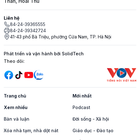
Thân, Hoài Thu
Liên hệ
84-24-39365555
84-24-39342724
41-43 phố Bà Triệu, phường Cửa Nam, TP. Hà Nội
Phát triển và vận hành bởi SolidTech
Mạng xã hội
Theo dõi:
Trang chủ
Mới nhất
Xem nhiều
Podcast
Bàn và luận
Đời sống - Xã hội
Xóa nhà tạm, nhà dột nát
Giáo dục - Đào tạo