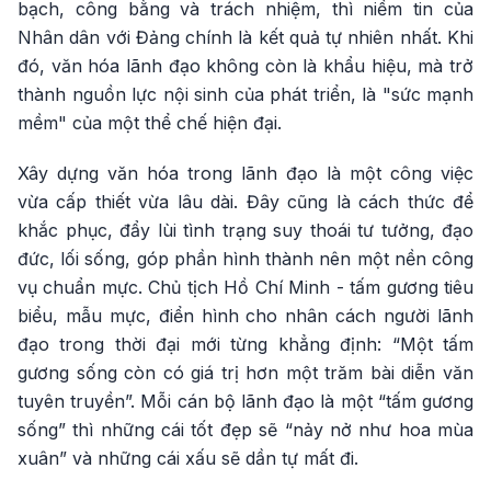
bạch, công bằng và trách nhiệm, thì niềm tin của
Nhân dân với Đảng chính là kết quả tự nhiên nhất. Khi
đó, văn hóa lãnh đạo không còn là khẩu hiệu, mà trở
thành nguồn lực nội sinh của phát triển, là "sức mạnh
mềm" của một thể chế hiện đại.
Xây dựng văn hóa trong lãnh đạo là một công việc
vừa cấp thiết vừa lâu dài. Đây cũng là cách thức để
khắc phục, đẩy lùi tình trạng suy thoái tư tưởng, đạo
đức, lối sống, góp phần hình thành nên một nền công
vụ chuẩn mực. Chủ tịch Hồ Chí Minh - tấm gương tiêu
biểu, mẫu mực, điển hình cho nhân cách người lãnh
đạo trong thời đại mới từng khẳng định: “Một tấm
gương sống còn có giá trị hơn một trăm bài diễn văn
tuyên truyền”. Mỗi cán bộ lãnh đạo là một “tấm gương
sống” thì những cái tốt đẹp sẽ “nảy nở như hoa mùa
xuân” và những cái xấu sẽ dần tự mất đi.