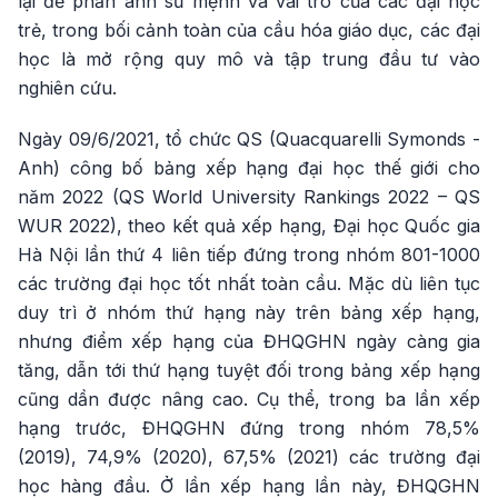
lại để phản ánh sứ mệnh và vai trò của các đại học
trẻ, trong bối cảnh toàn của cầu hóa giáo dục, các đại
học là mở rộng quy mô và tập trung đầu tư vào
nghiên cứu.
Ngày 09/6/2021, tổ chức QS (Quacquarelli Symonds -
Anh) công bố bảng xếp hạng đại học thế giới cho
năm 2022 (QS World University Rankings 2022 – QS
WUR 2022), theo kết quả xếp hạng, Đại học Quốc gia
Hà Nội lần thứ 4 liên tiếp đứng trong nhóm 801-1000
các trường đại học tốt nhất toàn cầu. Mặc dù liên tục
duy trì ở nhóm thứ hạng này trên bảng xếp hạng,
nhưng điểm xếp hạng của ĐHQGHN ngày càng gia
tăng, dẫn tới thứ hạng tuyệt đối trong bảng xếp hạng
cũng dần được nâng cao. Cụ thể, trong ba lần xếp
hạng trước, ĐHQGHN đứng trong nhóm 78,5%
(2019), 74,9% (2020), 67,5% (2021) các trường đại
học hàng đầu. Ở lần xếp hạng lần này, ĐHQGHN