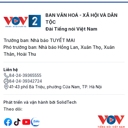
BAN VĂN HOÁ - XÃ HỘI VÀ DÂN
TỘC
Đài Tiếng nói Việt Nam
Trưởng ban: Nhà báo TUYẾT MAI
Phó trưởng ban: Nhà báo Hồng Lan, Xuân Thọ, Xuân
Thân, Hoài Thu
Liên hệ
84-24-39365555
84-24-39342724
41-43 phố Bà Triệu, phường Cửa Nam, TP. Hà Nội
Phát triển và vận hành bởi SolidTech
Mạng xã hội
Theo dõi: