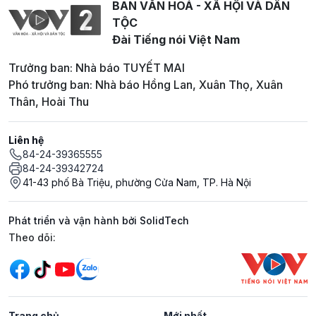
BAN VĂN HOÁ - XÃ HỘI VÀ DÂN
TỘC
Đài Tiếng nói Việt Nam
Trưởng ban: Nhà báo TUYẾT MAI
Phó trưởng ban: Nhà báo Hồng Lan, Xuân Thọ, Xuân
Thân, Hoài Thu
Liên hệ
84-24-39365555
84-24-39342724
41-43 phố Bà Triệu, phường Cửa Nam, TP. Hà Nội
Phát triển và vận hành bởi SolidTech
Mạng xã hội
Theo dõi:
Trang chủ
Mới nhất