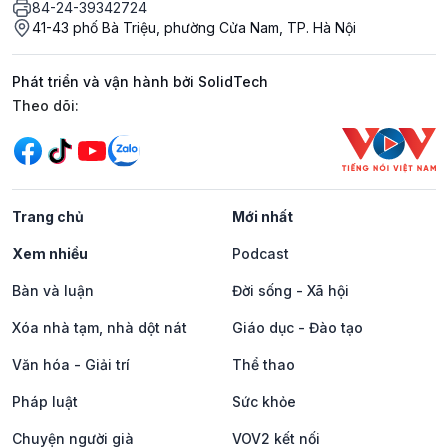
84-24-39342724
41-43 phố Bà Triệu, phường Cửa Nam, TP. Hà Nội
Phát triển và vận hành bởi SolidTech
Mạng xã hội
Theo dõi:
Trang chủ
Mới nhất
Xem nhiều
Podcast
Bàn và luận
Đời sống - Xã hội
Xóa nhà tạm, nhà dột nát
Giáo dục - Đào tạo
Văn hóa - Giải trí
Thể thao
Pháp luật
Sức khỏe
Chuyện người già
VOV2 kết nối