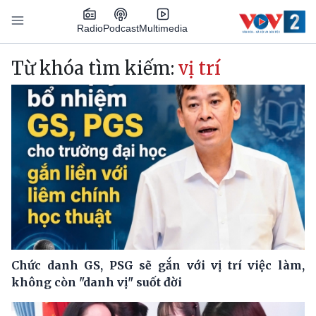
Nhảy đến nội dung
Podcast
Radio
Multimedia
Main navigation
Từ khóa tìm kiếm:
vị trí
Chức danh GS, PSG sẽ gắn với vị trí việc làm,
không còn "danh vị" suốt đời