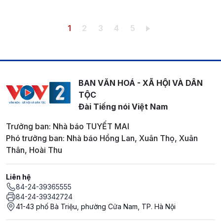
Pagination
Trang hiện thời
Trang
Trang
Trang
Trang
1
2
3
4
5
BAN VĂN HOÁ - XÃ HỘI VÀ DÂN
TỘC
Đài Tiếng nói Việt Nam
Trưởng ban: Nhà báo TUYẾT MAI
Phó trưởng ban: Nhà báo Hồng Lan, Xuân Thọ, Xuân
Thân, Hoài Thu
Liên hệ
84-24-39365555
84-24-39342724
41-43 phố Bà Triệu, phường Cửa Nam, TP. Hà Nội