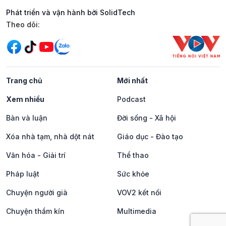
Phát triển và vận hành bởi SolidTech
Mạng xã hội
Theo dõi:
Trang chủ
Mới nhất
Xem nhiều
Podcast
Bàn và luận
Đời sống - Xã hội
Xóa nhà tạm, nhà dột nát
Giáo dục - Đào tạo
Văn hóa - Giải trí
Thể thao
Pháp luật
Sức khỏe
Chuyện người già
VOV2 kết nối
Chuyện thầm kín
Multimedia