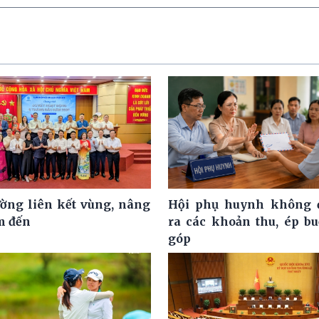
ờng liên kết vùng, nâng
Hội phụ huynh không đ
m đến
ra các khoản thu, ép b
góp