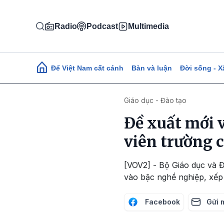
Nhảy đến nội dung
Radio
Podcast
Multimedia
Main navigation
Để Việt Nam cất cánh
Bàn và luận
Đời sống - X
Giáo dục - Đào tạo
Đề xuất mới 
viên trường c
[VOV2] - Bộ Giáo dục và 
vào bậc nghề nghiệp, xếp l
Facebook
Gửi 