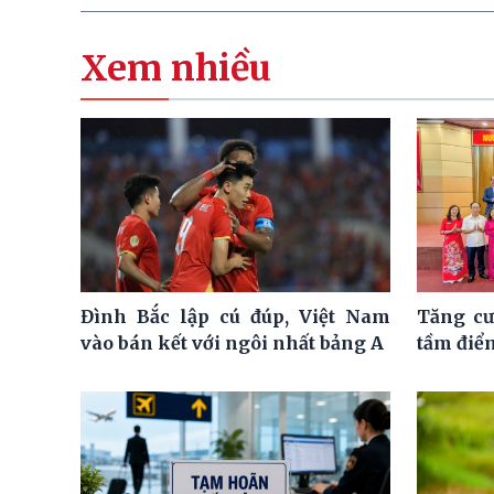
Xem nhiều
Đình Bắc lập cú đúp, Việt Nam
Tăng cư
vào bán kết với ngôi nhất bảng A
tầm điể