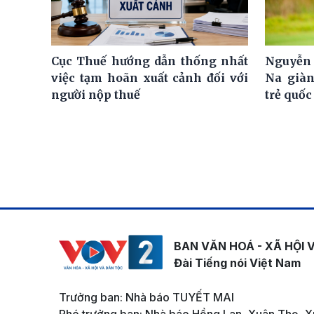
Cục Thuế hướng dẫn thống nhất
Nguyễn 
việc tạm hoãn xuất cảnh đối với
Na giàn
người nộp thuế
trẻ quốc
BAN VĂN HOÁ - XÃ HỘI 
Đài Tiếng nói Việt Nam
Trưởng ban: Nhà báo TUYẾT MAI
Phó trưởng ban: Nhà báo Hồng Lan, Xuân Thọ, X