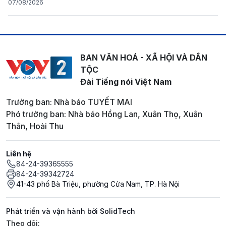
07/08/2026
BAN VĂN HOÁ - XÃ HỘI VÀ DÂN
TỘC
Đài Tiếng nói Việt Nam
Trưởng ban: Nhà báo TUYẾT MAI
Phó trưởng ban: Nhà báo Hồng Lan, Xuân Thọ, Xuân
Thân, Hoài Thu
Liên hệ
84-24-39365555
84-24-39342724
41-43 phố Bà Triệu, phường Cửa Nam, TP. Hà Nội
Phát triển và vận hành bởi SolidTech
Mạng xã hội
Theo dõi: