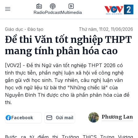
Nhảy đến nội dung
Podcast
Radio
Multimedia
Main navigation
Giáo dục - Đào tạo
Thứ năm, 11:02, 11/06/2026
Đề thi Văn tốt nghiệp THPT
mang tính phân hóa cao
[VOV2] - Đề thi Ngữ văn tốt nghiệp THPT 2026 có
tính thực tiễn, phần nghị luận xã hội về công nghệ
gần gũi với học sinh. Tuy nhiên, câu nghị luận văn
học với ngữ liệu từ bài thơ "Những chiếc lá" của
Nguyễn Đình Thi được cho là phần phân hóa của đề
thi.
Phương Lan
Facebook
Gửi mail
Bước ra từ điểm thi Trường THCS Trưng Vương