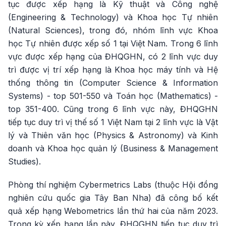
tục được xếp hạng là Kỹ thuật và Công nghệ
(Engineering & Technology) và Khoa học Tự nhiên
(Natural Sciences), trong đó, nhóm lĩnh vực Khoa
học Tự nhiên được xếp số 1 tại Việt Nam. Trong 6 lĩnh
vực được xếp hạng của ĐHQGHN, có 2 lĩnh vực duy
trì được vị trí xếp hạng là Khoa học máy tính và Hệ
thống thông tin (Computer Science & Information
Systems) - top 501-550 và Toán học (Mathematics) -
top 351-400. Cũng trong 6 lĩnh vực này, ĐHQGHN
tiếp tục duy trì vị thế số 1 Việt Nam tại 2 lĩnh vực là Vật
lý và Thiên văn học (Physics & Astronomy) và Kinh
doanh và Khoa học quản lý (Business & Management
Studies).
Phòng thí nghiệm Cybermetrics Labs (thuộc Hội đồng
nghiên cứu quốc gia Tây Ban Nha) đã công bố kết
quả xếp hạng Webometrics lần thứ hai của năm 2023.
Trong kỳ xếp hạng lần này, ĐHQGHN tiếp tục duy trì