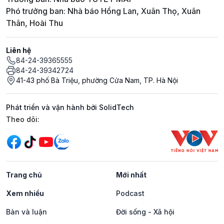
Phó trưởng ban: Nhà báo Hồng Lan, Xuân Thọ, Xuân
Thân, Hoài Thu
Liên hệ
84-24-39365555
84-24-39342724
41-43 phố Bà Triệu, phường Cửa Nam, TP. Hà Nội
Phát triển và vận hành bởi SolidTech
Mạng xã hội
Theo dõi:
Trang chủ
Mới nhất
Xem nhiều
Podcast
Bàn và luận
Đời sống - Xã hội