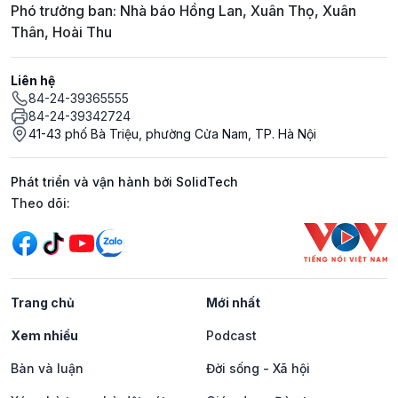
Phó trưởng ban: Nhà báo Hồng Lan, Xuân Thọ, Xuân
Thân, Hoài Thu
Liên hệ
84-24-39365555
84-24-39342724
41-43 phố Bà Triệu, phường Cửa Nam, TP. Hà Nội
Phát triển và vận hành bởi SolidTech
Mạng xã hội
Theo dõi:
Trang chủ
Mới nhất
Xem nhiều
Podcast
Bàn và luận
Đời sống - Xã hội