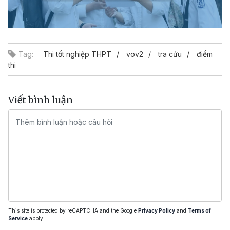
Tag:
Thi tốt nghiệp THPT
vov2
tra cứu
điểm
thi
Viết bình luận
This site is protected by reCAPTCHA and the Google
Privacy Policy
and
Terms of
Service
apply.