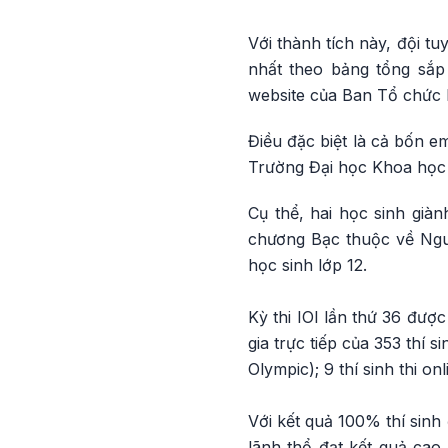
Với thành tích này, đội t
nhất theo bảng tổng sắp
website của Ban Tổ chức I
Điều đặc biệt là cả bốn 
Trường Đại học Khoa học 
Cụ thể, hai học sinh gi
chương Bạc thuộc về Ng
học sinh lớp 12.
Kỳ thi IOI lần thứ 36 được
gia trực tiếp của 353 thí s
Olympic); 9 thí sinh thi on
Với kết quả 100% thí sin
lãnh thổ đạt kết quả ca