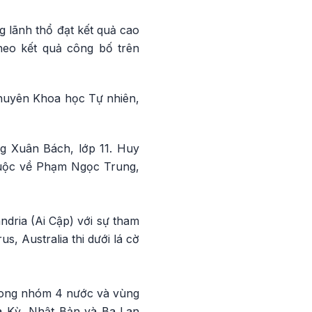
g lãnh thổ đạt kết quả cao
heo kết quả công bố trên
chuyên Khoa học Tự nhiên,
g Xuân Bách, lớp 11. Huy
uộc về Phạm Ngọc Trung,
andria (Ai Cập) với sự tham
us, Australia thi dưới lá cờ
trong nhóm 4 nước và vùng
a Kỳ, Nhật Bản và Ba Lan