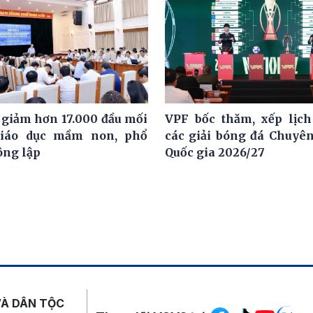
 giảm hơn 17.000 đầu mối
VPF bốc thăm, xếp lịch
giáo dục mầm non, phổ
các giải bóng đá Chuyê
ông lập
Quốc gia 2026/27
Mạng xã hội
VÀ DÂN TỘC