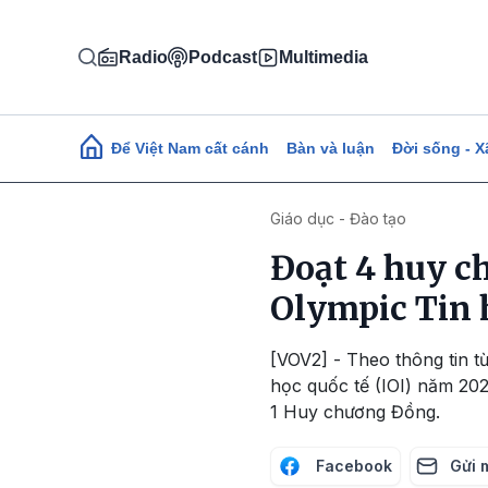
Nhảy đến nội dung
Radio
Podcast
Multimedia
Main navigation
Để Việt Nam cất cánh
Bàn và luận
Đời sống - X
Giáo dục - Đào tạo
Đoạt 4 huy ch
Olympic Tin 
[VOV2] - Theo thông tin t
học quốc tế (IOI) năm 20
1 Huy chương Đồng.
Facebook
Gửi 