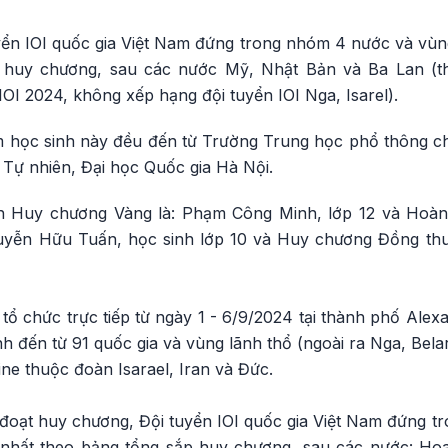
uyển IOI quốc gia Việt Nam đứng trong nhóm 4 nước và vùn
 huy chương, sau các nước Mỹ, Nhật Bản và Ba Lan (t
OI 2024, không xếp hạng đội tuyển IOI Nga, Isarel).
em học sinh này đều đến từ Trường Trung học phổ thông 
Tự nhiên, Đại học Quốc gia Hà Nội.
ành Huy chương Vàng là: Phạm Công Minh, lớp 12 và Hoàn
uyễn Hữu Tuấn, học sinh lớp 10 và Huy chương Đồng th
 tổ chức trực tiếp từ ngày 1 - 6/9/2024 tại thành phố Alex
inh đến từ 91 quốc gia và vùng lãnh thổ (ngoài ra Nga, Belar
line thuộc đoàn Isarael, Iran và Đức.
h đoạt huy chương, Đội tuyển IOI quốc gia Việt Nam đứng 
o nhất theo bảng tổng sắp huy chương, sau các nước: Ho