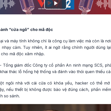
Play
Video
 thành “cửa ngõ” cho mã độc
oại và máy tính không chỉ là công cụ làm việc mà còn là nơi 
ệu nhạy cảm. Tuy nhiên, ít ai ngờ rằng chính người dùng lại
” cho mã độc xâm nhập.
 Tổng giám đốc Công ty cổ phần An ninh mạng SCS, phầ
 khai thác lỗ hổng hệ thống và đánh vào thói quen thiếu cả
t ngôi nhà với cái cửa có khóa yếu, hacker có thể m
ậy, nếu thiết bị không được bảo vệ đúng cách, phần mề
h so sánh.