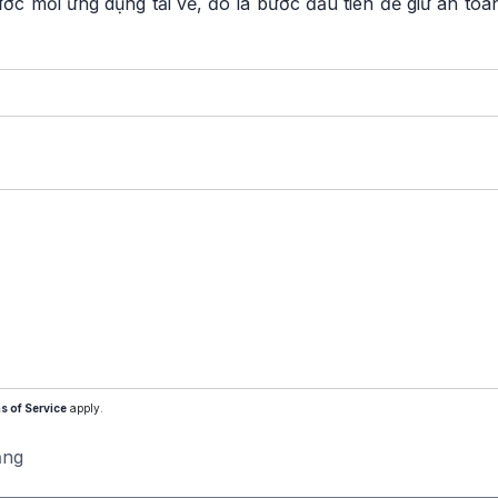
rước mỗi ứng dụng tải về, đó là bước đầu tiên để giữ an to
s of Service
apply.
ăng