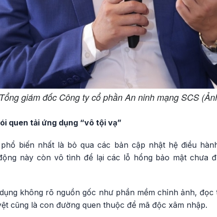
Tổng giám đốc Công ty cổ phần An ninh mạng SCS (Ản
hói quen tải ứng dụng “vô tội vạ”
 phổ biến nhất là bỏ qua các bản cập nhật hệ điều hàn
 động này còn vô tình để lại các lỗ hổng bảo mật chưa đ
g dụng không rõ nguồn gốc như phần mềm chỉnh ảnh, đọc t
yệt cũng là con đường quen thuộc để mã độc xâm nhập.