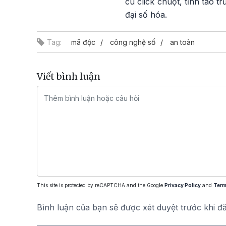
cú click chuột, tỉnh táo t
đại số hóa.
Tag:
mã độc
công nghệ số
an toàn
Viết bình luận
This site is protected by reCAPTCHA and the Google
Privacy Policy
and
Term
Bình luận của bạn sẽ được xét duyệt trước khi đ