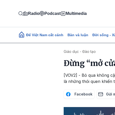
Nhảy đến nội dung
Radio
Podcast
Multimedia
Main navigation
Để Việt Nam cất cánh
Bàn và luận
Đời sống - X
Giáo dục - Đào tạo
Đừng “mở cửa
[VOV2] - Bỏ qua không c
là những thói quen khiến 
Facebook
Gửi 