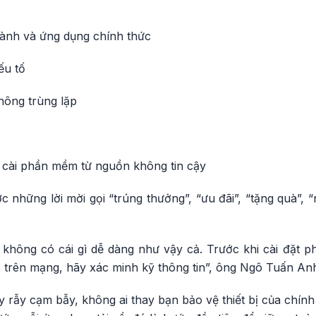
hành và ứng dụng chính thức
ếu tố
hông trùng lặp
g cài phần mềm từ nguồn không tin cậy
ớc những lời mời gọi “trúng thưởng”, “ưu đãi”, “tặng quà”, 
, không có cái gì dễ dàng như vậy cả. Trước khi cài đặt 
 trên mạng, hãy xác minh kỹ thông tin”, ông Ngô Tuấn A
y rẫy cạm bẫy, không ai thay bạn bảo vệ thiết bị của chín