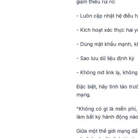
giảm thiểu rủi ro:
- Luôn cập nhật hệ điều 
- Kích hoạt xác thực hai y
- Dùng mật khẩu mạnh, k
- Sao lưu dữ liệu định kỳ
- Không mở link lạ, khôn
Đặc biệt, hãy tỉnh táo trư
mạng.
“Không có gì là miễn phí
làm bất kỳ hành động nào
Giữa một thế giới mạng đầ