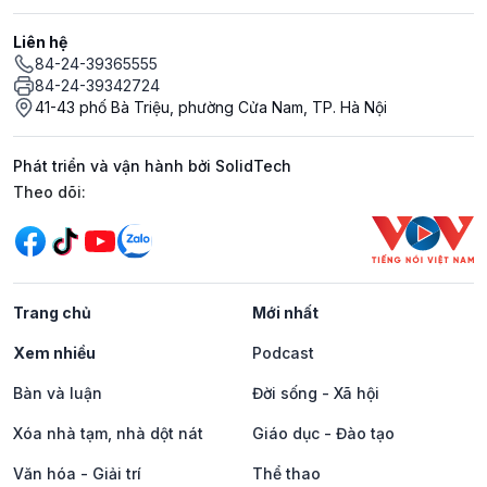
Liên hệ
84-24-39365555
84-24-39342724
41-43 phố Bà Triệu, phường Cửa Nam, TP. Hà Nội
Phát triển và vận hành bởi SolidTech
Mạng xã hội
Theo dõi:
Trang chủ
Mới nhất
Xem nhiều
Podcast
Bàn và luận
Đời sống - Xã hội
Xóa nhà tạm, nhà dột nát
Giáo dục - Đào tạo
Văn hóa - Giải trí
Thể thao