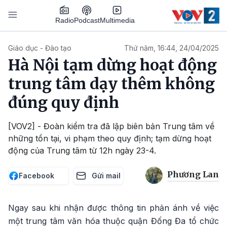
Nhảy đến nội dung
Podcast
Radio
Multimedia
Main navigation
Giáo dục - Đào tạo
Thứ năm, 16:44, 24/04/2025
Hà Nội tạm dừng hoạt động
trung tâm dạy thêm không
đúng quy định
[VOV2] - Đoàn kiểm tra đã lập biên bản Trung tâm về
những tồn tại, vi phạm theo quy định; tạm dừng hoạt
động của Trung tâm từ 12h ngày 23-4.
Phương Lan
Facebook
Gửi mail
Ngay sau khi nhận được thông tin phản ánh về việc
một trung tâm văn hóa thuộc quận Đống Đa tổ chức