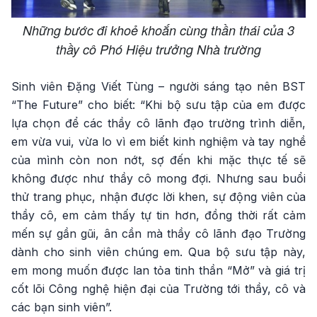
Những bước đi khoẻ khoắn cùng thần thái của 3
thầy cô Phó Hiệu trưởng Nhà trường
Sinh viên Đặng Viết Tùng – người sáng tạo nên BST
“The Future” cho biết: “Khi bộ sưu tập của em được
lựa chọn để các thầy cô lãnh đạo trường trình diễn,
em vừa vui, vừa lo vì em biết kinh nghiệm và tay nghề
của mình còn non nớt, sợ đến khi mặc thực tế sẽ
không được như thầy cô mong đợi. Nhưng sau buổi
thử trang phục, nhận được lời khen, sự động viên của
thầy cô, em cảm thấy tự tin hơn, đồng thời rất cảm
mến sự gần gũi, ân cần mà thầy cô lãnh đạo Trường
dành cho sinh viên chúng em. Qua bộ sưu tập này,
em mong muốn được lan tỏa tinh thần “Mở” và giá trị
cốt lõi Công nghệ hiện đại của Trường tới thầy, cô và
các bạn sinh viên”.