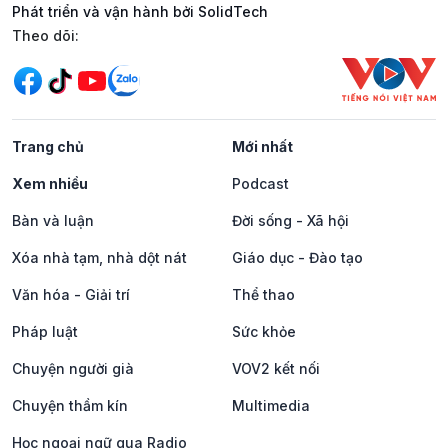
Phát triển và vận hành bởi SolidTech
Mạng xã hội
Theo dõi:
Trang chủ
Mới nhất
Xem nhiều
Podcast
Bàn và luận
Đời sống - Xã hội
Xóa nhà tạm, nhà dột nát
Giáo dục - Đào tạo
Văn hóa - Giải trí
Thể thao
Pháp luật
Sức khỏe
Chuyện người già
VOV2 kết nối
Chuyện thầm kín
Multimedia
Học ngoại ngữ qua Radio