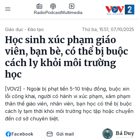
Nhảy đến nội dung
Podcast
Radio
Multimedia
Main navigation
Giáo dục - Đào tạo
Thứ ba, 15:51, 07/10/2025
Học sinh xúc phạm giáo
viên, bạn bè, có thể bị buộc
cách ly khỏi môi trường
học
[VOV2] - Ngoài bị phạt tiền 5-10 triệu đồng, buộc xin
lỗi công khai, người có hành vi xúc phạm, xâm phạm
thân thể giáo viên, nhân viên, bạn học có thể bị buộc
cách ly tạm thời khỏi môi trường học tập hoặc chuyển
đến cơ sở chuyên biệt.
Bá Duy
Facebook
Gửi mail