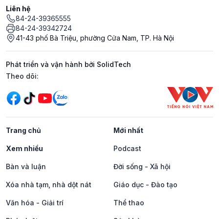
Liên hệ
84-24-39365555
84-24-39342724
41-43 phố Bà Triệu, phường Cửa Nam, TP. Hà Nội
Phát triển và vận hành bởi SolidTech
Mạng xã hội
Theo dõi:
Trang chủ
Mới nhất
Xem nhiều
Podcast
Bàn và luận
Đời sống - Xã hội
Xóa nhà tạm, nhà dột nát
Giáo dục - Đào tạo
Văn hóa - Giải trí
Thể thao