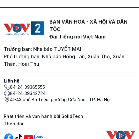
BAN VĂN HOÁ - XÃ HỘI VÀ DÂN
TỘC
Đài Tiếng nói Việt Nam
Trưởng ban: Nhà báo TUYẾT MAI
Phó trưởng ban: Nhà báo Hồng Lan, Xuân Thọ, Xuân
Thân, Hoài Thu
Liên hệ
84-24-39365555
84-24-39342724
41-43 phố Bà Triệu, phường Cửa Nam, TP. Hà Nội
Phát triển và vận hành bởi SolidTech
Mạng xã hội
Theo dõi: