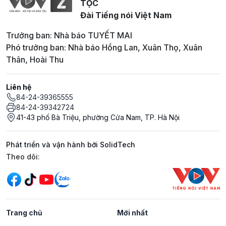
TỘC
Đài Tiếng nói Việt Nam
Trưởng ban: Nhà báo TUYẾT MAI
Phó trưởng ban: Nhà báo Hồng Lan, Xuân Thọ, Xuân
Thân, Hoài Thu
Liên hệ
84-24-39365555
84-24-39342724
41-43 phố Bà Triệu, phường Cửa Nam, TP. Hà Nội
Phát triển và vận hành bởi SolidTech
Mạng xã hội
Theo dõi:
Trang chủ
Mới nhất