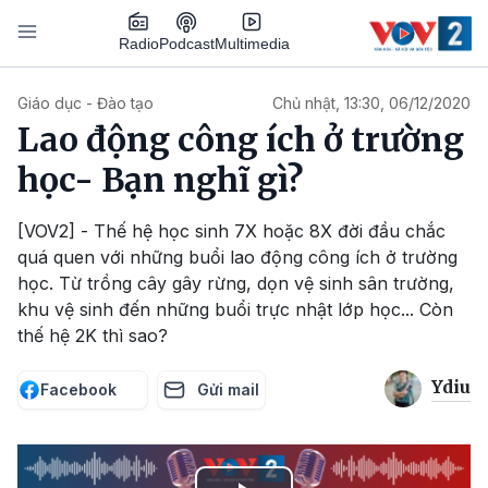
Nhảy đến nội dung
Podcast
Radio
Multimedia
Main navigation
Giáo dục - Đào tạo
Chủ nhật, 13:30, 06/12/2020
Lao động công ích ở trường
học- Bạn nghĩ gì?
[VOV2] - Thế hệ học sinh 7X hoặc 8X đời đầu chắc
quá quen với những buổi lao động công ích ở trường
học. Từ trồng cây gây rừng, dọn vệ sinh sân trường,
khu vệ sinh đến những buổi trực nhật lớp học... Còn
thế hệ 2K thì sao?
Ydiu
Facebook
Gửi mail