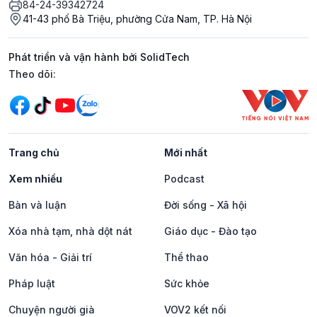
84-24-39342724
41-43 phố Bà Triệu, phường Cửa Nam, TP. Hà Nội
Phát triển và vận hành bởi SolidTech
Mạng xã hội
Theo dõi:
Trang chủ
Mới nhất
Xem nhiều
Podcast
Bàn và luận
Đời sống - Xã hội
Xóa nhà tạm, nhà dột nát
Giáo dục - Đào tạo
Văn hóa - Giải trí
Thể thao
Pháp luật
Sức khỏe
Chuyện người già
VOV2 kết nối