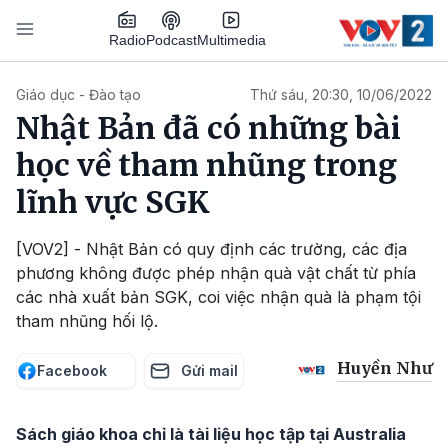
Nhảy đến nội dung
Podcast
Radio
Multimedia
Main navigation
Giáo dục - Đào tạo
Thứ sáu, 20:30, 10/06/2022
Nhật Bản đã có những bài
học về tham nhũng trong
lĩnh vực SGK
[VOV2] - Nhật Bản có quy định các trường, các địa
phương không được phép nhận quà vật chất từ phía
các nhà xuất bản SGK, coi việc nhận quà là phạm tội
tham nhũng hối lộ.
Huyền Như
Facebook
Gửi mail
Sách giáo khoa chỉ là tài liệu học tập tại Australia