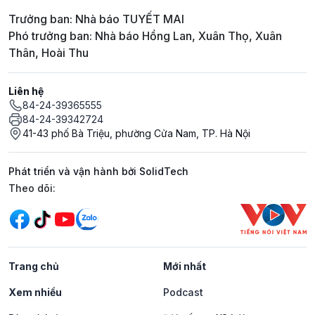
Trưởng ban: Nhà báo TUYẾT MAI
Phó trưởng ban: Nhà báo Hồng Lan, Xuân Thọ, Xuân
Thân, Hoài Thu
Liên hệ
84-24-39365555
84-24-39342724
41-43 phố Bà Triệu, phường Cửa Nam, TP. Hà Nội
Phát triển và vận hành bởi SolidTech
Mạng xã hội
Theo dõi:
Trang chủ
Mới nhất
Xem nhiều
Podcast