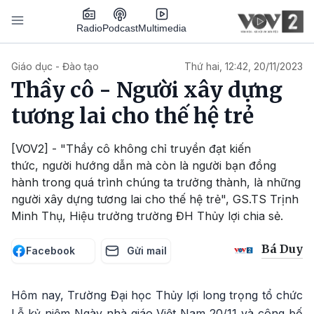
Nhảy đến nội dung
Podcast
Radio
Multimedia
Main navigation
Giáo dục - Đào tạo
Thứ hai, 12:42, 20/11/2023
Thầy cô - Người xây dựng
tương lai cho thế hệ trẻ
[VOV2] - "Thầy cô không chỉ truyền đạt kiến
thức, người hướng dẫn mà còn là người bạn đồng
hành trong quá trình chúng ta trưởng thành, là những
người xây dựng tương lai cho thế hệ trẻ", GS.TS Trịnh
Minh Thụ, Hiệu trưởng trường ĐH Thủy lợi chia sẻ.
Bá Duy
Facebook
Gửi mail
Hôm nay, Trường Đại học Thủy lợi long trọng tổ chức
Lễ kỷ niệm Ngày nhà giáo Việt Nam 20/11 và công bố