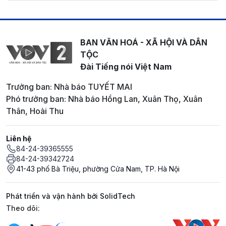
BAN VĂN HOÁ - XÃ HỘI VÀ DÂN
TỘC
Đài Tiếng nói Việt Nam
Trưởng ban: Nhà báo TUYẾT MAI
Phó trưởng ban: Nhà báo Hồng Lan, Xuân Thọ, Xuân
Thân, Hoài Thu
Liên hệ
84-24-39365555
84-24-39342724
41-43 phố Bà Triệu, phường Cửa Nam, TP. Hà Nội
Phát triển và vận hành bởi SolidTech
Mạng xã hội
Theo dõi: