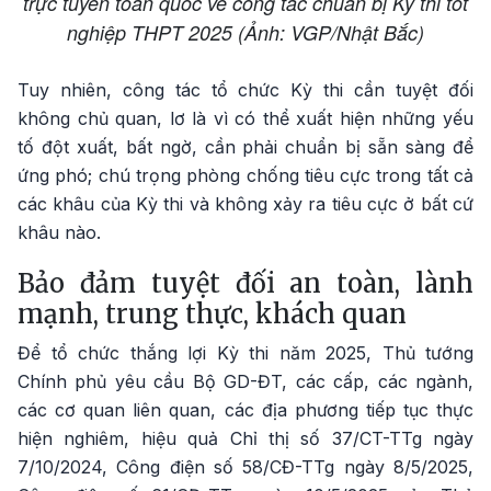
trực tuyến toàn quốc về công tác chuẩn bị Kỳ thi tốt
nghiệp THPT 2025 (Ảnh: VGP/Nhật Bắc)
Tuy nhiên, công tác tổ chức Kỳ thi cần tuyệt đối
không chủ quan, lơ là vì có thể xuất hiện những yếu
tố đột xuất, bất ngờ, cần phải chuẩn bị sẵn sàng để
ứng phó; chú trọng phòng chống tiêu cực trong tất cả
các khâu của Kỳ thi và không xảy ra tiêu cực ở bất cứ
khâu nào.
Bảo đảm tuyệt đối an toàn, lành
mạnh, trung thực, khách quan
Để tổ chức thắng lợi Kỳ thi năm 2025, Thủ tướng
Chính phủ yêu cầu Bộ GD-ĐT, các cấp, các ngành,
các cơ quan liên quan, các địa phương tiếp tục thực
hiện nghiêm, hiệu quả Chỉ thị số 37/CT-TTg ngày
7/10/2024, Công điện số 58/CĐ-TTg ngày 8/5/2025,