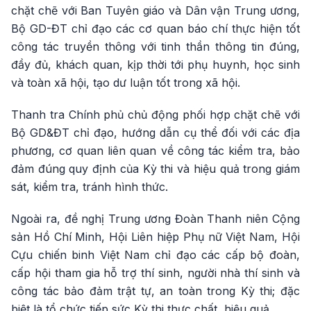
chặt chẽ với Ban Tuyên giáo và Dân vận Trung ương,
Bộ GD-ĐT chỉ đạo các cơ quan báo chí thực hiện tốt
công tác truyền thông với tinh thần thông tin đúng,
đầy đủ, khách quan, kịp thời tới phụ huynh, học sinh
và toàn xã hội, tạo dư luận tốt trong xã hội.
Thanh tra Chính phủ chủ động phối hợp chặt chẽ với
Bộ GD&ĐT chỉ đạo, hướng dẫn cụ thể đối với các địa
phương, cơ quan liên quan về công tác kiểm tra, bảo
đảm đúng quy định của Kỳ thi và hiệu quả trong giám
sát, kiểm tra, tránh hình thức.
Ngoài ra, đề nghị Trung ương Đoàn Thanh niên Cộng
sản Hồ Chí Minh, Hội Liên hiệp Phụ nữ Việt Nam, Hội
Cựu chiến binh Việt Nam chỉ đạo các cấp bộ đoàn,
cấp hội tham gia hỗ trợ thí sinh, người nhà thí sinh và
công tác bảo đảm trật tự, an toàn trong Kỳ thi; đặc
biệt là tổ chức tiếp sức Kỳ thi thực chất, hiệu quả.