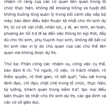
nhiệm rõ ràng của các cơ quan liên quan trong tổ
chức thực hiện, không để khoảng trống và tuyệt đối
không buông lỏng quản lý trong bối cảnh sắp xếp bộ
máy; bảo đảm điều kiện thuận lợi nhất cho thí sinh dự
thi, từ cơ sở vật chất, nhân lực, y tế, an ninh, an toàn,
phương án hỗ trợ đi lại đến việc thông tin kịp thời, đầy
đủ cho thí sinh, phụ huynh học sinh, không để bất cứ
thí sinh nào vì lý do chủ quan của các chủ thể liên
quan mà không được dự thi.
Thứ ba: Phân công các nhiệm vụ, công việc cụ thể,
bảo đảm 6 rõ: “rõ người, rõ việc, rõ trách nhiệm, rõ
thẩm quyền, rõ thời gian, rõ kết quả”; “sâu sát trong
lãnh đạo, chỉ đạo; chặt chẽ trong tổ chức, thực hiện;
kỹ lưỡng, khách quan trong kiểm tra”, tạo mọi điều
kiện thuận lợi nhất cho thí sinh dự thi, các gia đình và
các cơ sở giáo dục.