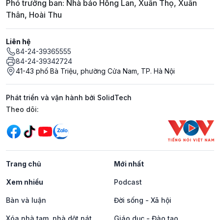
Phó trưởng ban: Nhà báo Hồng Lan, Xuân Thọ, Xuân
Thân, Hoài Thu
Liên hệ
84-24-39365555
84-24-39342724
41-43 phố Bà Triệu, phường Cửa Nam, TP. Hà Nội
Phát triển và vận hành bởi SolidTech
Mạng xã hội
Theo dõi:
Trang chủ
Mới nhất
Xem nhiều
Podcast
Bàn và luận
Đời sống - Xã hội
Xóa nhà tạm, nhà dột nát
Giáo dục - Đào tạo