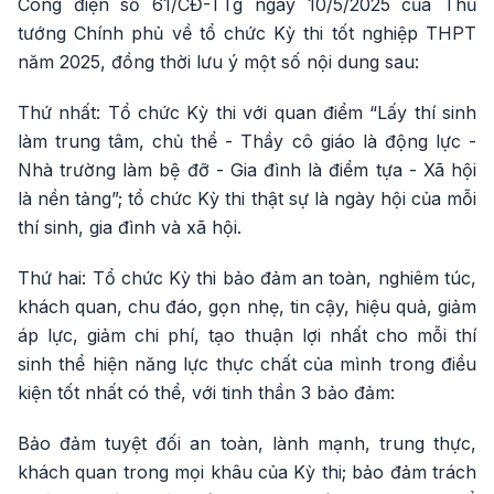
Công điện số 61/CĐ-TTg ngày 10/5/2025 của Thủ
tướng Chính phủ về tổ chức Kỳ thi tốt nghiệp THPT
năm 2025, đồng thời lưu ý một số nội dung sau:
Thứ nhất: Tổ chức Kỳ thi với quan điểm “Lấy thí sinh
làm trung tâm, chủ thể - Thầy cô giáo là động lực -
Nhà trường làm bệ đỡ - Gia đình là điểm tựa - Xã hội
là nền tảng”; tổ chức Kỳ thi thật sự là ngày hội của mỗi
thí sinh, gia đình và xã hội.
Thứ hai: Tổ chức Kỳ thi bảo đảm an toàn, nghiêm túc,
khách quan, chu đáo, gọn nhẹ, tin cậy, hiệu quả, giảm
áp lực, giảm chi phí, tạo thuận lợi nhất cho mỗi thí
sinh thể hiện năng lực thực chất của mình trong điều
kiện tốt nhất có thể, với tinh thần 3 bảo đảm:
Bảo đảm tuyệt đối an toàn, lành mạnh, trung thực,
khách quan trong mọi khâu của Kỳ thi; bảo đảm trách