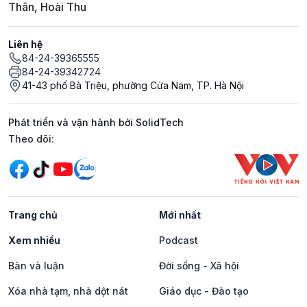
Thân, Hoài Thu
Liên hệ
84-24-39365555
84-24-39342724
41-43 phố Bà Triệu, phường Cửa Nam, TP. Hà Nội
Phát triển và vận hành bởi SolidTech
Mạng xã hội
Theo dõi:
Trang chủ
Mới nhất
Xem nhiều
Podcast
Bàn và luận
Đời sống - Xã hội
Xóa nhà tạm, nhà dột nát
Giáo dục - Đào tạo