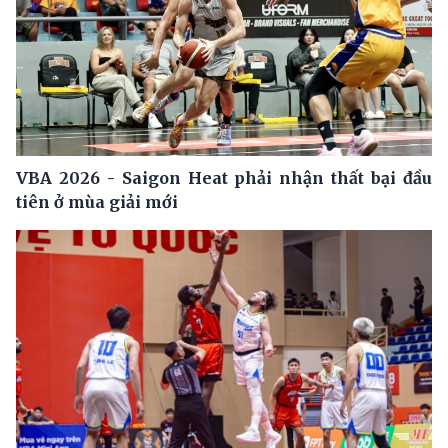
VBA 2026 - Saigon Heat phải nhận thất bại đầu
tiên ở mùa giải mới