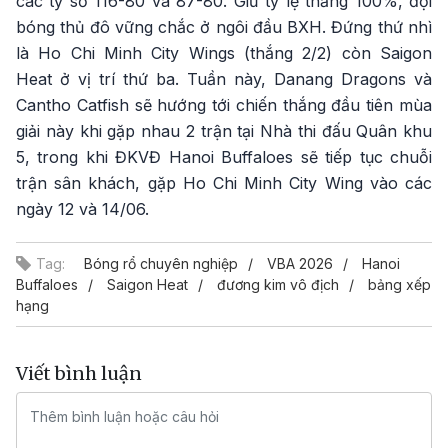
các tỷ số 116-80 và 87-80. Giữ tỷ lệ thắng 100%, đội
bóng thủ đô vững chắc ở ngôi đầu BXH. Đứng thứ nhì
là Ho Chi Minh City Wings (thắng 2/2) còn Saigon
Heat ở vị trí thứ ba. Tuần này, Danang Dragons và
Cantho Catfish sẽ hướng tới chiến thắng đầu tiên mùa
giải này khi gặp nhau 2 trận tại Nhà thi đấu Quân khu
5, trong khi ĐKVĐ Hanoi Buffaloes sẽ tiếp tục chuỗi
trận sân khách, gặp Ho Chi Minh City Wing vào các
ngày 12 và 14/06.
Tag:
Bóng rổ chuyên nghiệp
VBA 2026
Hanoi
Buffaloes
Saigon Heat
đương kim vô địch
bảng xếp
hạng
Viết bình luận