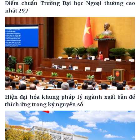
Điểm chuẩn Trường Đại học Ngoại thương cao
nhất 29,7
Hiện đại hóa khung pháp lý ngành xuất bản để
thích ứng trong kỷ nguyên số