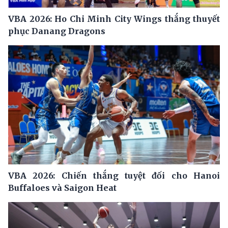
VBA 2026: Ho Chi Minh City Wings thắng thuyết
phục Danang Dragons
VBA 2026: Chiến thắng tuyệt đối cho Hanoi
Buffaloes và Saigon Heat