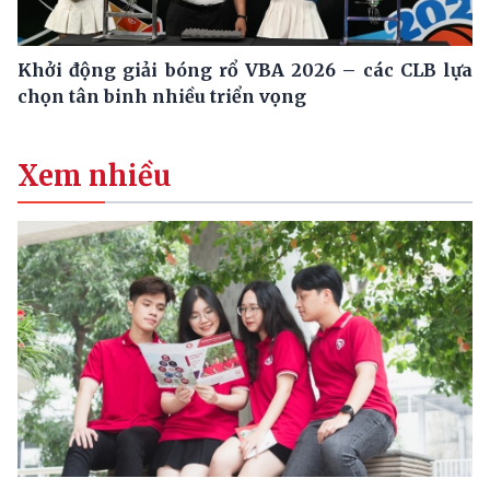
Khởi động giải bóng rổ VBA 2026 – các CLB lựa
chọn tân binh nhiều triển vọng
Xem nhiều