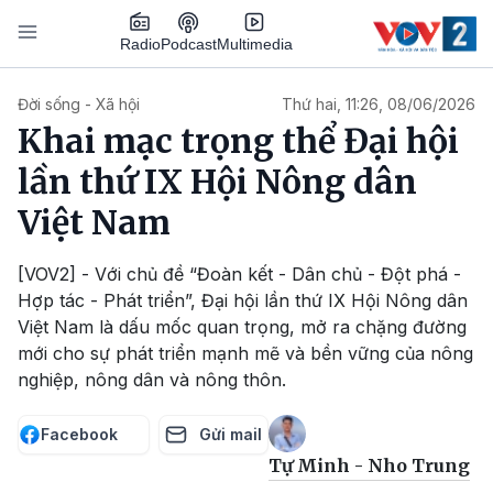
Nhảy đến nội dung
Podcast
Radio
Multimedia
Main navigation
Đời sống - Xã hội
Thứ hai, 11:26, 08/06/2026
Khai mạc trọng thể Đại hội
lần thứ IX Hội Nông dân
Việt Nam
[VOV2] - Với chủ đề “Đoàn kết - Dân chủ - Đột phá -
Hợp tác - Phát triển”, Đại hội lần thứ IX Hội Nông dân
Việt Nam là dấu mốc quan trọng, mở ra chặng đường
mới cho sự phát triển mạnh mẽ và bền vững của nông
nghiệp, nông dân và nông thôn.
Facebook
Gửi mail
Tự Minh - Nho Trung