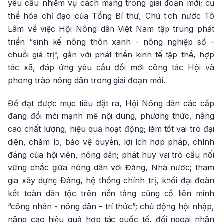
yêu cầu nhiệm vụ cách mạng trong giai đoạn mới; cụ
thể hóa chỉ đạo của Tổng Bí thư, Chủ tịch nước Tô
Lâm về việc Hội Nông dân Việt Nam tập trung phát
triển “sinh kế nông thôn xanh - nông nghiệp số -
chuỗi giá trị”, gắn với phát triển kinh tế tập thể, hợp
tác xã, đáp ứng yêu cầu đổi mới công tác Hội và
phong trào nông dân trong giai đoạn mới.
Để đạt được mục tiêu đặt ra, Hội Nông dân các cấp
đang đổi mới mạnh mẽ nội dung, phương thức, nâng
cao chất lượng, hiệu quả hoạt động; làm tốt vai trò đại
diện, chăm lo, bảo vệ quyền, lợi ích hợp pháp, chính
đáng của hội viên, nông dân; phát huy vai trò cầu nối
vững chắc giữa nông dân với Đảng, Nhà nước; tham
gia xây dựng Đảng, hệ thống chính trị, khối đại đoàn
kết toàn dân tộc trên nền tảng củng cố liên minh
“công nhân - nông dân - trí thức”; chủ động hội nhập,
nâng cao hiệu quả hợp tác quốc tế, đối ngoại nhân