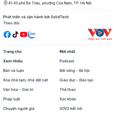
41-43 phố Bà Triệu, phường Cửa Nam, TP. Hà Nội
Phát triển và vận hành bởi SolidTech
Mạng xã hội
Theo dõi:
Trang chủ
Mới nhất
Xem nhiều
Podcast
Bàn và luận
Đời sống - Xã hội
Xóa nhà tạm, nhà dột nát
Giáo dục - Đào tạo
Văn hóa - Giải trí
Thể thao
Pháp luật
Sức khỏe
Chuyện người già
VOV2 kết nối