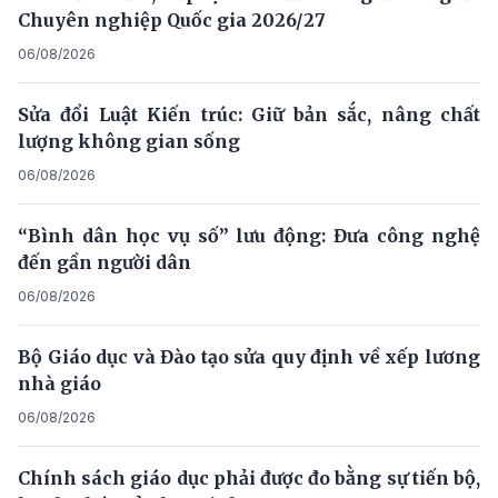
Chuyên nghiệp Quốc gia 2026/27
06/08/2026
Sửa đổi Luật Kiến trúc: Giữ bản sắc, nâng chất
lượng không gian sống
06/08/2026
“Bình dân học vụ số” lưu động: Đưa công nghệ
đến gần người dân
06/08/2026
Bộ Giáo dục và Đào tạo sửa quy định về xếp lương
nhà giáo
06/08/2026
Chính sách giáo dục phải được đo bằng sự tiến bộ,