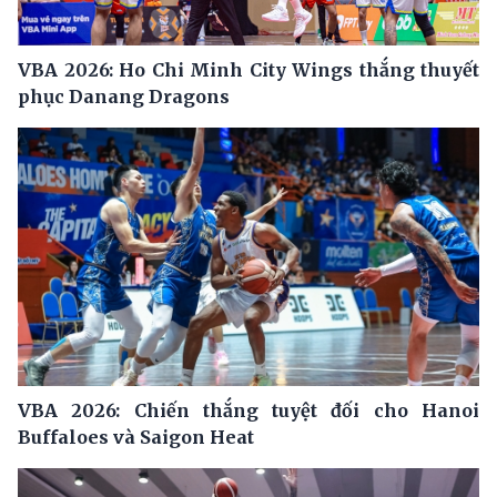
VBA 2026: Ho Chi Minh City Wings thắng thuyết
phục Danang Dragons
VBA 2026: Chiến thắng tuyệt đối cho Hanoi
Buffaloes và Saigon Heat