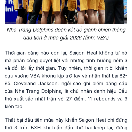
Nha Trang Dolphins đoàn kết để giành chiến thắng
đầu tiên ở mùa giải 2026 (ảnh: VBA)
Thời gian căng não còn lại, Saigon Heat không từ bỏ
mà phản công quyết liệt với những tình huống ném 3
và đổi lỗi lấy thời gian. Tuy nhiên, thời gian ít ỏi khiến
cựu vương VBA không kịp trở tay và nhận thất bại 82-
85. Cleveland Jackson, ngôi sao ghi điểm đẳng cấp
của Nha Trang Dolphins, là chủ nhân danh hiệu Cầu
thủ xuất sắc nhất trận với 27 điểm, 11 rebounds và 3
kiến tạo.
Thất bại đầu tiên mùa này khiến Saigon Heat chỉ đứng
thứ 3 trên BXH khi tuần đấu thứ hai khép lại, đứng