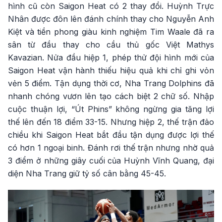
hình cũ còn Saigon Heat có 2 thay đổi. Huỳnh Trực
Nhân được đôn lên đánh chính thay cho Nguyễn Anh
Kiệt và tiền phong giàu kinh nghiệm Tim Waale đã ra
sân từ đầu thay cho cầu thủ gốc Việt Mathys
Kavazian. Nửa đầu hiệp 1, phép thử đội hình mới của
Saigon Heat vận hành thiếu hiệu quả khi chỉ ghi vỏn
vẻn 5 điểm. Tận dụng thời cơ, Nha Trang Dolphins đã
nhanh chóng vươn lên tạo cách biệt 2 chữ số. Nhập
cuộc thuận lợi, “Út Phins” không ngừng gia tăng lợi
thế lên đến 18 điểm 33-15. Nhưng hiệp 2, thế trận đảo
chiều khi Saigon Heat bắt đầu tận dụng được lợi thế
có hơn 1 ngoại binh. Đánh rơi thế trận nhưng nhờ quả
3 điểm ở những giây cuối của Huỳnh Vĩnh Quang, đại
diện Nha Trang giữ tỷ số cân bằng 45-45.