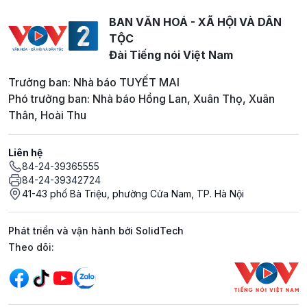
BAN VĂN HOÁ - XÃ HỘI VÀ DÂN
TỘC
Đài Tiếng nói Việt Nam
Trưởng ban: Nhà báo TUYẾT MAI
Phó trưởng ban: Nhà báo Hồng Lan, Xuân Thọ, Xuân
Thân, Hoài Thu
Liên hệ
84-24-39365555
84-24-39342724
41-43 phố Bà Triệu, phường Cửa Nam, TP. Hà Nội
Phát triển và vận hành bởi SolidTech
Mạng xã hội
Theo dõi: