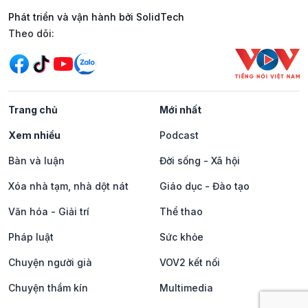
Phát triển và vận hành bởi SolidTech
Mạng xã hội
Theo dõi:
Trang chủ
Mới nhất
Xem nhiều
Podcast
Bàn và luận
Đời sống - Xã hội
Xóa nhà tạm, nhà dột nát
Giáo dục - Đào tạo
Văn hóa - Giải trí
Thể thao
Pháp luật
Sức khỏe
Chuyện người già
VOV2 kết nối
Chuyện thầm kín
Multimedia