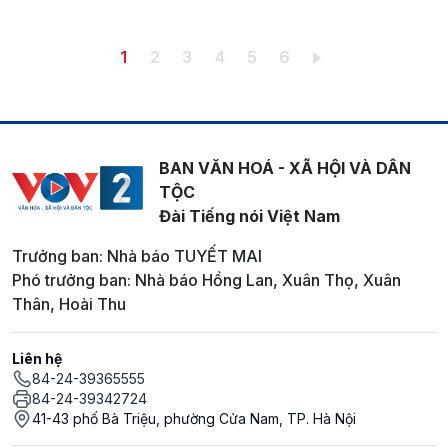
Pagination
Trang hiện thời
Trang
Trang
Trang
Trang
Trang
1
2
3
4
5
6
BAN VĂN HOÁ - XÃ HỘI VÀ DÂN
TỘC
Đài Tiếng nói Việt Nam
Trưởng ban: Nhà báo TUYẾT MAI
Phó trưởng ban: Nhà báo Hồng Lan, Xuân Thọ, Xuân
Thân, Hoài Thu
Liên hệ
84-24-39365555
84-24-39342724
41-43 phố Bà Triệu, phường Cửa Nam, TP. Hà Nội