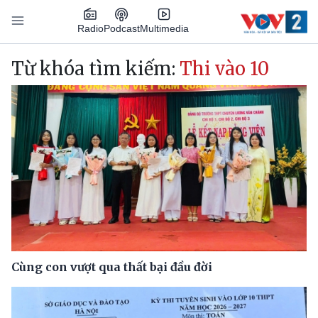
Nhảy đến nội dung
Podcast
Radio
Multimedia
Main navigation
Từ khóa tìm kiếm:
Thi vào 10
Cùng con vượt qua thất bại đầu đời