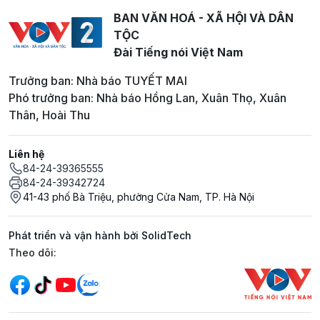
BAN VĂN HOÁ - XÃ HỘI VÀ DÂN
TỘC
Đài Tiếng nói Việt Nam
Trưởng ban: Nhà báo TUYẾT MAI
Phó trưởng ban: Nhà báo Hồng Lan, Xuân Thọ, Xuân
Thân, Hoài Thu
Liên hệ
84-24-39365555
84-24-39342724
41-43 phố Bà Triệu, phường Cửa Nam, TP. Hà Nội
Phát triển và vận hành bởi SolidTech
Mạng xã hội
Theo dõi: