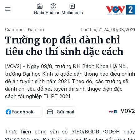
Nhảy đến nội dung
Podcast
Radio
Multimedia
Main navigation
Giáo dục - Đào tạo
Thứ hai, 21:24, 09/08/2021
Trường top đầu dành chỉ
tiêu cho thí sinh đặc cách
[VOV2] - Ngày 09/8, trường ĐH Bách Khoa Hà Nội,
trường Đại học Kinh tế quốc dân thông báo điều chỉnh
đề án tuyển sinh năm 2021. Theo đó, các trường sẽ
dành chỉ tiêu để xét tuyển thí sinh thuộc diện đặc
cách tốt nghiệp THPT 2021.
VOV2
Facebook
Gửi mail
Thực hiện công văn số 3190/BGDĐT-GDĐH ngày
30/7/2020 của Bộ Giáo dục và Đào tạo về công tác