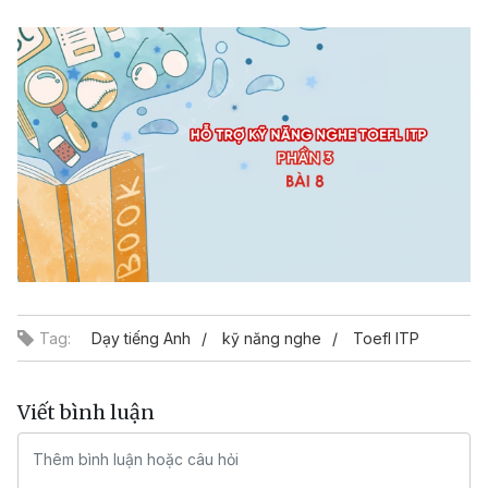
Video
Tag:
Dạy tiếng Anh
kỹ năng nghe
Toefl ITP
Viết bình luận