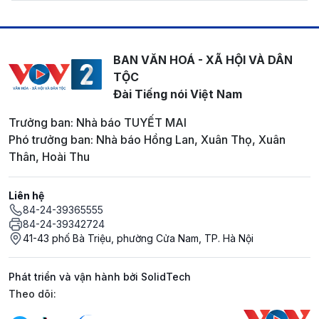
BAN VĂN HOÁ - XÃ HỘI VÀ DÂN
TỘC
Đài Tiếng nói Việt Nam
Trưởng ban: Nhà báo TUYẾT MAI
Phó trưởng ban: Nhà báo Hồng Lan, Xuân Thọ, Xuân
Thân, Hoài Thu
Liên hệ
84-24-39365555
84-24-39342724
41-43 phố Bà Triệu, phường Cửa Nam, TP. Hà Nội
Phát triển và vận hành bởi SolidTech
Mạng xã hội
Theo dõi: