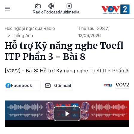
Nhảy đến nội dung
Podcast
Radio
Multimedia
Main navigation
Học ngoại ngữ qua Radio
Thứ sáu, 20:47,
Tiếng Anh
12/06/2026
Hỗ trợ Kỹ năng nghe Toefl
ITP Phần 3 - Bài 8
[VOV2] - Bài 8: Hỗ trợ Kỹ năng nghe Toefl ITP Phần 3
VOV2
Facebook
Gửi mail
Play