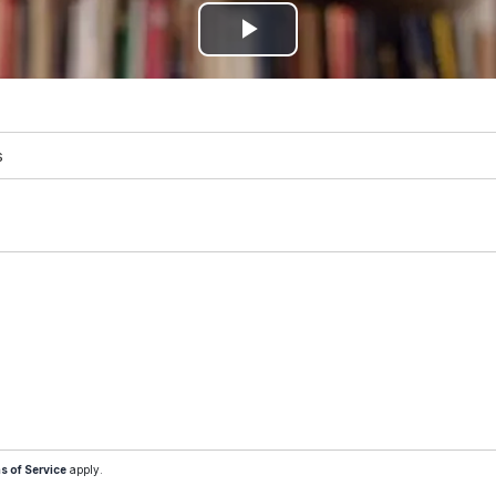
Play
Video
s
s of Service
apply.