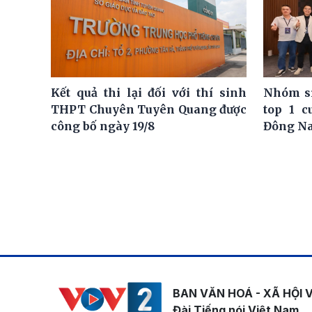
Kết quả thi lại đối với thí sinh
Nhóm si
THPT Chuyên Tuyên Quang được
top 1 c
công bố ngày 19/8
Đông N
BAN VĂN HOÁ - XÃ HỘI 
Đài Tiếng nói Việt Nam