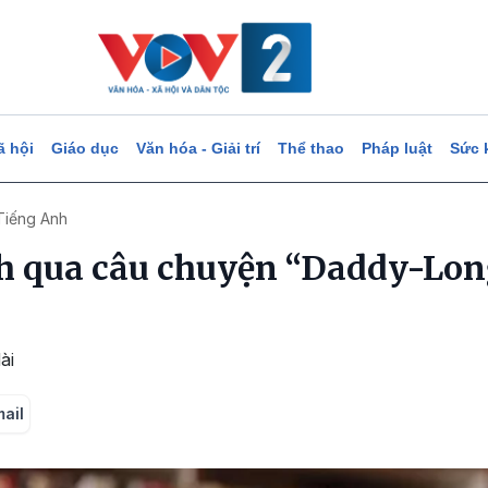
ã hội
Giáo dục
Văn hóa - Giải trí
Thể thao
Pháp luật
Sức 
Tiếng Anh
h qua câu chuyện “Daddy-Lon
ài
mail