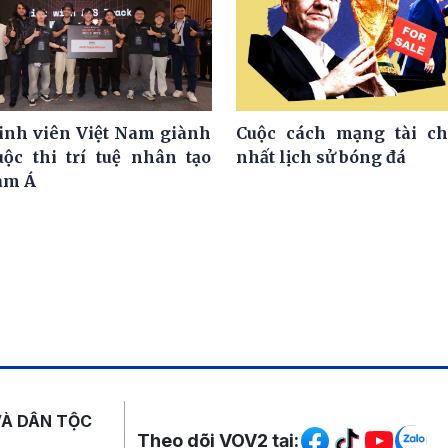
nh viên Việt Nam giành
Cuộc cách mạng tài ch
uộc thi trí tuệ nhân tạo
nhất lịch sử bóng đá
am Á
Mạng xã hội
VÀ DÂN TỘC
Theo dõi VOV2 tại: