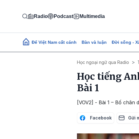
Nhảy đến nội dung
Radio
Podcast
Multimedia
Main navigation
Để Việt Nam cất cánh
Bàn và luận
Đời sống - X
Học ngoại ngữ qua Radio
Học tiếng An
Bài 1
[VOV2] - Bài 1 – Bố chân d
Facebook
Gửi 