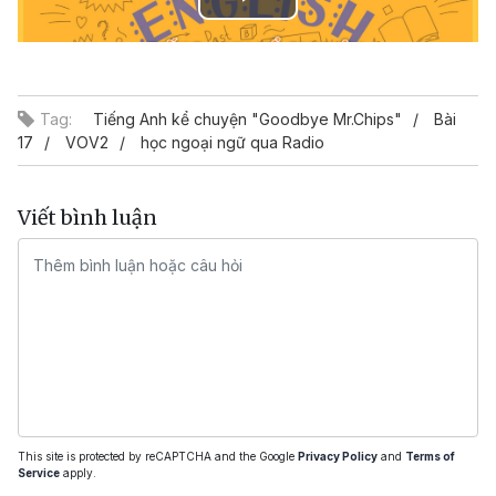
Play
Video
Tag:
Tiếng Anh kể chuyện "Goodbye Mr.Chips"
Bài
17
VOV2
học ngoại ngữ qua Radio
Viết bình luận
This site is protected by reCAPTCHA and the Google
Privacy Policy
and
Terms of
Service
apply.