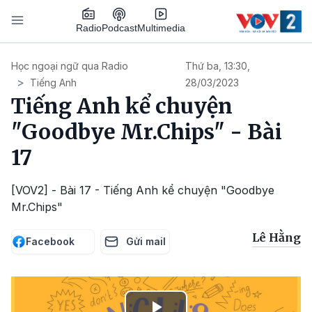
Nhảy đến nội dung
Podcast
Radio
Multimedia
Main navigation
Học ngoại ngữ qua Radio
Thứ ba, 13:30,
Tiếng Anh
28/03/2023
Tiếng Anh kể chuyện
"Goodbye Mr.Chips" - Bài
17
[VOV2] - Bài 17 - Tiếng Anh kể chuyện "Goodbye
Mr.Chips"
Lê Hằng
Facebook
Gửi mail