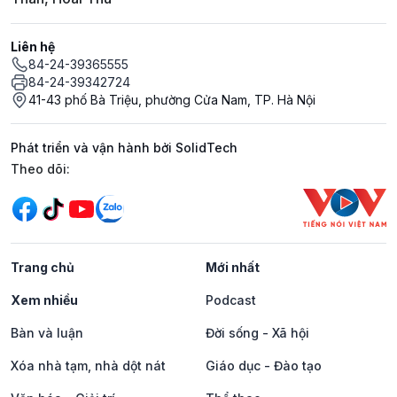
Liên hệ
84-24-39365555
84-24-39342724
41-43 phố Bà Triệu, phường Cửa Nam, TP. Hà Nội
Phát triển và vận hành bởi SolidTech
Mạng xã hội
Theo dõi:
Trang chủ
Mới nhất
Xem nhiều
Podcast
Bàn và luận
Đời sống - Xã hội
Xóa nhà tạm, nhà dột nát
Giáo dục - Đào tạo