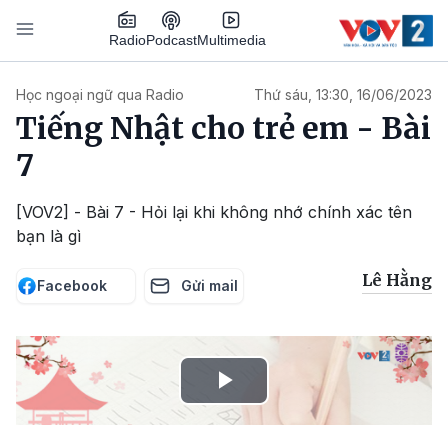
Nhảy đến nội dung
Podcast
Radio
Multimedia
Main navigation
Học ngoại ngữ qua Radio
Thứ sáu, 13:30, 16/06/2023
Tiếng Nhật cho trẻ em - Bài
7
[VOV2] - Bài 7 - Hỏi lại khi không nhớ chính xác tên
bạn là gì
Lê Hằng
Facebook
Gửi mail
Play